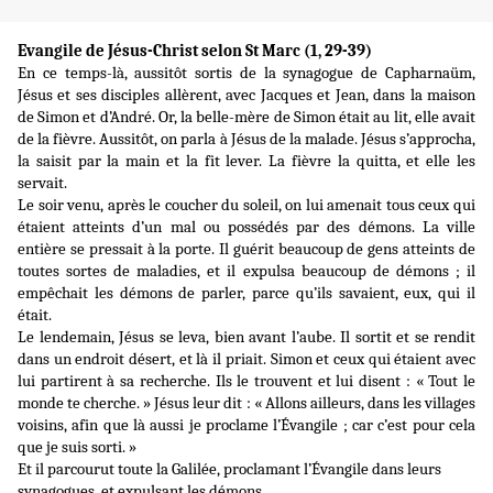
Evangile de Jésus-Christ selon St Marc (1, 29-39)
En ce temps-là, aussitôt sortis de la synagogue de Capharnaüm,
Jésus et ses disciples allèrent, avec Jacques et Jean, dans la maison
de Simon et d’André. Or, la belle-mère de Simon était au lit, elle avait
de la fièvre. Aussitôt, on parla à Jésus de la malade. Jésus s’approcha,
la saisit par la main et la fit lever. La fièvre la quitta, et elle les
servait.
Le soir venu, après le coucher du soleil, on lui amenait tous ceux qui
étaient atteints d’un mal ou possédés par des démons. La ville
entière se pressait à la porte. Il guérit beaucoup de gens atteints de
toutes sortes de maladies, et il expulsa beaucoup de démons ; il
empêchait les démons de parler, parce qu’ils savaient, eux, qui il
était.
Le lendemain, Jésus se leva, bien avant l’aube. Il sortit et se rendit
dans un endroit désert, et là il priait. Simon et ceux qui étaient avec
lui partirent à sa recherche. Ils le trouvent et lui disent : « Tout le
monde te cherche. » Jésus leur dit : « Allons ailleurs, dans les villages
voisins, afin que là aussi je proclame l’Évangile ; car c’est pour cela
que je suis sorti. »
Et il parcourut toute la Galilée, proclamant l’Évangile dans leurs
synagogues, et expulsant les démons.