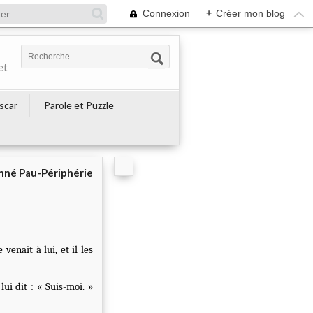
Connexion
+
Créer mon blog
et
escar
Parole et Puzzle
né Pau-Périphérie
venait à lui, et il les
lui dit : « Suis-moi. »