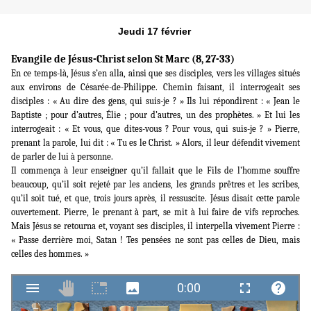
Jeudi 17 février
Evangile de Jésus-Christ selon St Marc (8, 27-33)
En ce temps-là, Jésus s’en alla, ainsi que ses disciples, vers les villages situés
aux environs de Césarée-de-Philippe. Chemin faisant, il interrogeait ses
disciples : « Au dire des gens, qui suis-je ? » Ils lui répondirent : « Jean le
Baptiste ; pour d’autres, Élie ; pour d’autres, un des prophètes. » Et lui les
interrogeait : « Et vous, que dites-vous ? Pour vous, qui suis-je ? » Pierre,
prenant la parole, lui dit : « Tu es le Christ. » Alors, il leur défendit vivement
de parler de lui à personne.
Il commença à leur enseigner qu’il fallait que le Fils de l’homme souffre
beaucoup, qu’il soit rejeté par les anciens, les grands prêtres et les scribes,
qu’il soit tué, et que, trois jours après, il ressuscite. Jésus disait cette parole
ouvertement. Pierre, le prenant à part, se mit à lui faire de vifs reproches.
Mais Jésus se retourna et, voyant ses disciples, il interpella vivement Pierre :
« Passe derrière moi, Satan ! Tes pensées ne sont pas celles de Dieu, mais
celles des hommes. »