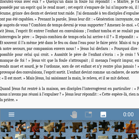
discutez-vous avec eux ? » Quelqu’un dans la foule lui répondit : « Maître, je t’
possédé par un esprit qui le rend muet ; cet esprit s’empare de lui n’importe où, il le
écume, grince des dents et devient tout raide. J’ai demandé à tes disciples d’expulser
ont pas été capables. » Prenant la parole, Jésus leur dit : « Génération incroyante, 
je auprès de vous ? Combien de temps devrai-je vous supporter ? Amenez-le-moi. » O
vit Jésus, l’esprit fit entrer l’enfant en convulsions ; l’enfant tomba et se roulait p
interrogea le père : « Depuis combien de temps cela lui arrive-t-il ? » Il répondit : «
Et souvent il l’a même jeté dans le feu ou dans l’eau pour le faire périr. Mais si tu
à notre secours, par compassion envers nous ! » Jésus lui déclara : « Pourquoi dire 
possible pour celui qui croit. » Aussitôt le père de l’enfant s’écria : « Je crois 
manque de foi ! » Jésus vit que la foule s’attroupait ; il menaça l’esprit impur, en
rends muet et sourd, je te l’ordonne, sors de cet enfant et n’y rentre plus jamais ! 
provoqué des convulsions, l’esprit sortit. L’enfant devint comme un cadavre, de sort
: « Il est mort. » Mais Jésus, lui saisissant la main, le releva, et il se mit debout.
Quand Jésus fut rentré à la maison, ses disciples l’interrogèrent en particulier : «
nous n’avons pas réussi à l’expulser ? » Jésus leur répondit : « Cette espèce-là, rien ne
la prière. »