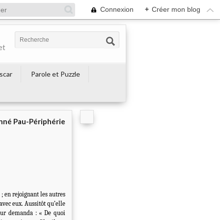
Connexion
+
Créer mon blog
et
escar
Parole et Puzzle
né Pau-Périphérie
; en rejoignant les autres
 avec eux. Aussitôt qu’elle
 leur demanda : « De quoi