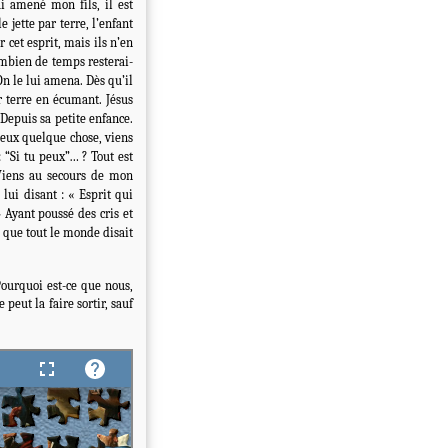
ai amené mon fils, il est
 jette par terre, l’enfant
 cet esprit, mais ils n’en
combien de temps resterai-
n le lui amena. Dès qu’il
ar terre en écumant. Jésus
 Depuis sa petite enfance.
 peux quelque chose, viens
: “Si tu peux”… ? Tout est
! Viens au secours de mon
 lui disant : « Esprit qui
» Ayant poussé des cris et
e que tout le monde disait
 Pourquoi est-ce que nous,
 peut la faire sortir, sauf