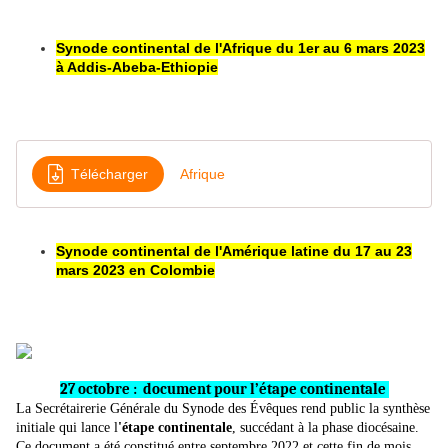
Synode continental de l'Afrique du 1er au 6 mars 2023
à Addis-Abeba-Ethiopie
Télécharger
Afrique
Synode continental de l'Amérique latine du 17 au 23
mars 2023 en Colombie
27 octobre : document pour l’étape continentale
La Secrétairerie Générale du Synode des Évêques rend public la synthèse
initiale qui lance l
'étape continentale
, succédant à la phase diocésaine.
Ce document a été constitué entre septembre 2022 et cette fin de mois