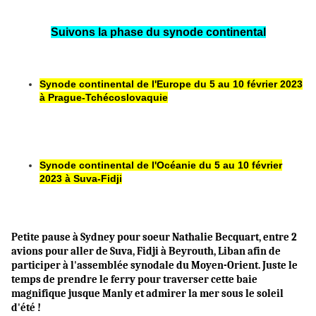
Suivons la phase du synode continental
Synode continental de l'Europe du 5 au 10 février 2023
à Prague-Tchécoslovaquie
Synode continental de l'Océanie du 5 au 10 février
2023 à Suva-Fidji
Petite pause à Sydney pour soeur Nathalie Becquart, entre 2
avions pour aller de Suva, Fidji à Beyrouth, Liban afin de
participer à l'assemblée synodale du Moyen-Orient. Juste le
temps de prendre le ferry pour traverser cette baie
magnifique jusque Manly et admirer la mer sous le soleil
d'été !