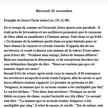
Mercredi 22 novembre
Evangile de Jésus-Christ selon Luc (19, 11-28)
En ce temps-là, comme on l’écoutait, Jésus ajouta une parabole : il
était près de Jérusalem et ses auditeurs pensaient que le royaume
de Dieu allait se manifester à l’instant même. Voici donc ce qu’il dit :
« Un homme de la noblesse partit dans un pays lointain pour se
faire donner la royauté et revenir ensuite. Il appela dix de ses
serviteurs, et remit à chacun une somme de la valeur d’une mine ;
puis il leur dit : “Pendant mon voyage, faites de bonnes affaires.”
Mais ses concitoyens le détestaient, et ils envoyèrent derrière lui
une délégation chargée de dire : “Nous ne voulons pas que cet
homme règne sur nous.”
Quand il fut de retour après avoir reçu la royauté, il fit convoquer
les serviteurs auxquels il avait remis l’argent, afin de savoir ce que
leurs affaires avaient rapporté. Le premier se présenta et dit :
“Seigneur, la somme que tu m’avais remise a été multipliée par dix.”
Le roi lui déclara : “Très bien, bon serviteur ! Puisque tu as été
fidèle en si peu de chose, reçois l’autorité sur dix villes.” Le second
vint dire : “La somme que tu m’avais remise, Seigneur, a été
multipliée par cinq.” À celui-là encore, le roi dit : “Toi, de même, sois