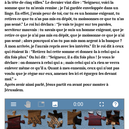
à la tête de cinq villes.” Le dernier vint dire : “Seigneur, voici la
somme que tu m’avais remise ; je l’ai gardée enveloppée dans un
linge. En effet, j’avais peur de toi, car tu es un homme exigeant, tu
retires ce que tu n’as pas mis en dépôt, tu moissonnes ce que tu n’as
pas semé.” Le roi lui déclara : “Je vais te juger sur tes paroles,
serviteur mauvais : tu savais que je suis un homme exigeant, que je
retire ce que je n’ai pas mis en dépôt, que je moissonne ce que je n’ai
pas semé ; alors pourquoi n’as-tu pas mis mon argent à la banque ?
À mon arrivée, je l’aurais repris avec les intérêts.” Et le roi dit à ceux
qui étaient là : “Retirez-lui cette somme et donnez-la à celui qui a
dix fois plus.” On lui dit : “Seigneur, il a dix fois plus ! Je vous le
déclare : on donnera à celui qui a ; mais celui qui n’a rien se verra
enlever même ce qu’il a. Quant à mes ennemis, ceux qui n’ont pas
voulu que je règne sur eux, amenez-les ici et égorgez-les devant
moi.” »
Après avoir ainsi parlé, Jésus partit en avant pour monter à
Jérusalem.