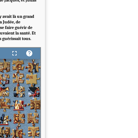
de Jacques, et Judas
y avait là un grand
a Judée, de
 se faire guérir de
uvaient la santé. Et
s guérissait tous.