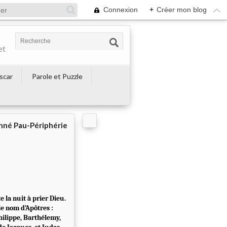
Connexion
+
Créer mon blog
et
escar
Parole et Puzzle
né Pau-Périphérie
e la nuit à prier Dieu.
le nom d’Apôtres :
hilippe, Barthélemy,