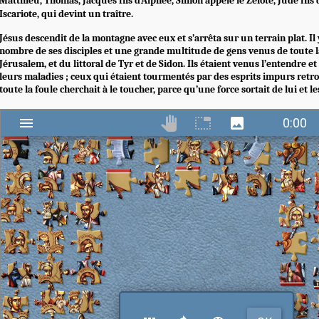
Matthieu, Thomas, Jacques fils d’Alphée, Simon appelé le Zélote, Jude fils 
Iscariote, qui devint un traître.
Jésus descendit de la montagne avec eux et s’arrêta sur un terrain plat. Il 
nombre de ses disciples et une grande multitude de gens venus de toute l
Jérusalem, et du littoral de Tyr et de Sidon. Ils étaient venus l’entendre et
leurs maladies ; ceux qui étaient tourmentés par des esprits impurs retro
toute la foule cherchait à le toucher, parce qu’une force sortait de lui et le