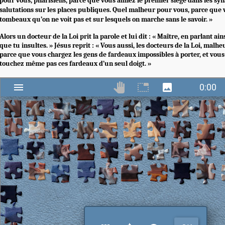
pour vous, pharisiens, parce que vous aimez le premier siège dans les syn
salutations sur les places publiques. Quel malheur pour vous, parce que
tombeaux qu’on ne voit pas et sur lesquels on marche sans le savoir. »
Alors un docteur de la Loi prit la parole et lui dit : « Maître, en parlant ain
que tu insultes. » Jésus reprit : « Vous aussi, les docteurs de la Loi, malh
parce que vous chargez les gens de fardeaux impossibles à porter, et vo
touchez même pas ces fardeaux d’un seul doigt. »