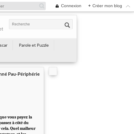
Connexion
+
Créer mon blog
et
escar
Parole et Puzzle
né Pau-Périphérie
 que vous payez la
passez à côté du
r cela. Quel malheur