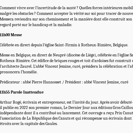
Comment vivre avec l’incertitude de la santé ? Quelles forces intérieures mobi
malgré les obstacles ? Comment accepter la vérité sur soi pour tracer de nou
Messeca reviendra sur son cheminement et la manière dont elle construit son
regard porté sur le handicap et la maladie.
11h00 Messe
Célébrée en direct depuis l’église Saint-Firmin à Rotheux-Rimière, Belgique.
Messe en Belgique, en direct de Neupré (diocèse de Liège), célébrée en l'église 
Rotheux-Rimière. Cet édifice de briques rouges et toit d'ardoises fut construit 
l'architecte Zaurel. L'abbé Vincent Jemine, curé, présidera la célébration et l
prononcera l’homélie.
Prédicateur : abbé Pierre Hannosset /
Président : abbé Vincent Jemine, curé
11h55 Parole Inattendue
Arthur Rogé, écrivain et entrepreneur, est l’invité du jour. Après avoir débuté
il publie en 2022 son premier roman, Le Dernier Jour aux éditions Gros Caillo
indépendante dont il a contribué au lancement. Cet ouvrage a reçu Prix Canut
l’association de La République des Canuts et qui récompense un écrivain dont l
étroits avec la capitale des Gaules.