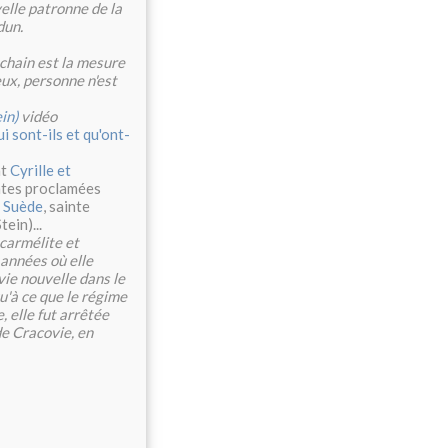
elle patronne de la
dun.
ochain est la mesure
ux, personne n'est
in)
vidéo
i sont-ils et qu'ont-
nt
Cyrille et
ntes proclamées
e Suède
, sainte
tein)...
carmélite et
 années où elle
vie nouvelle dans le
qu'à ce que le régime
, elle fut arrêtée
e Cracovie, en