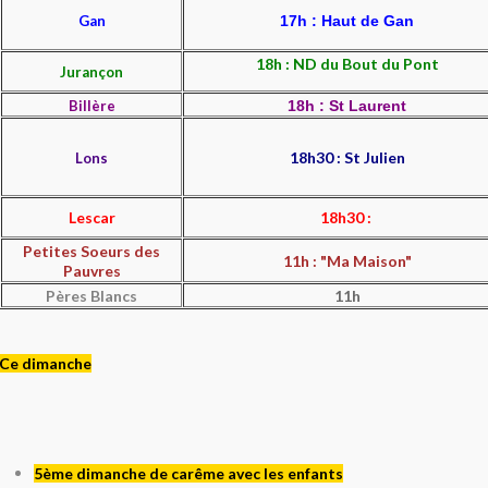
Gan
17h : Haut de Gan
18h : ND du Bout du Pont
Jurançon
Billère
18h : St Laurent
18h30 : St Julien
Lons
Lescar
18h30 :
Petites Soeurs des
11h : "Ma Maison"
Pauvres
Pères Blancs
11h
Ce dimanche
5ème dimanche de carême avec les enfants