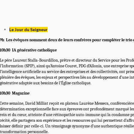
Le Jour du Seigneur
9h Les évêques nomment deux de leurs confrères pour compléter le trio 
10h30 IA générative catholique
Le père Laurent Stalla-Bourdillon, prêtre et directeur du Service pour les Prof
l’Information (SPIP), ainsi qu’Antoine Couret, PDG d’Allonia, une entreprise sp
l’intelligence artificielle au service des entreprises et des collectivités, ont pr
plénière des évêques, les enjeux et perspectives liés au développement d’une inte
générative adaptée aux besoins de l’Église catholique.
10h30 Magazine
Cette semaine, David Milliat reçoit en plateau Laurène Messeca, conférencière,
détermination exceptionnelle face aux épreuves ont profondément marqué les e
rein et du cœur, atteinte d’une rétinopathie auto-immune qui la condamne pr
cécité, elle partagera son expérience et les ressources qui lui permettent d’affr
laisser définir par celle-ci. Un témoignage synonyme d’une authentique résilie
transformation personnelle.