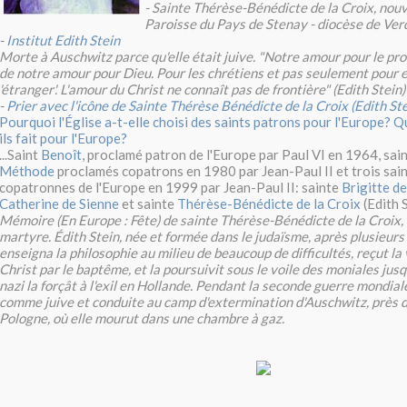
- Sainte Thérèse-Bénédicte de la Croix, nouv
Paroisse du Pays de Stenay - diocèse de Ver
-
Institut Edith Stein
Morte à Auschwitz parce qu'elle était juive. "Notre amour pour le pr
de notre amour pour Dieu. Pour les chrétiens et pas seulement pour e
'étranger'. L'amour du Christ ne connaît pas de frontière" (Edith Stein)
-
Prier avec l'icône de Sainte Thérèse Bénédicte de la Croix (Edith Ste
Pourquoi l'Église a-t-elle choisi des saints patrons pour l'Europe? Qu
ils fait pour l'Europe?
...Saint
Benoît
, proclamé patron de l'Europe par Paul VI en 1964, sai
Méthode
proclamés copatrons en 1980 par Jean-Paul II et trois sai
copatronnes de l'Europe en 1999 par Jean-Paul II: sainte
Brigitte d
Catherine de Sienne
et sainte
Thérèse-Bénédicte de la Croix
(Edith S
Mémoire (En Europe : Fête) de sainte Thérèse-Bénédicte de la Croix, 
martyre. Édith Stein, née et formée dans le judaïsme, après plusieurs
enseigna la philosophie au milieu de beaucoup de difficultés, reçut la 
Christ par le baptême, et la poursuivit sous le voile des moniales jus
nazi la forçât à l'exil en Hollande. Pendant la seconde guerre mondiale
comme juive et conduite au camp d'extermination d'Auschwitz, près d
Pologne, où elle mourut dans une chambre à gaz.