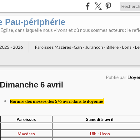
e Pau-périphérie
 Eglise, dans laquelle nous vivons et où nous sommes acteurs : le refl
2025 - 2026
Paroisses Mazères -Gan - Jurançon - Billère - Lons - L
Publié par
Doyen
Dimanche 6 avril
Horaire des messes des 5/6 avril dans le doyenné
Paroisses
Samedi 5 avril
18h : Uzos
Mazères