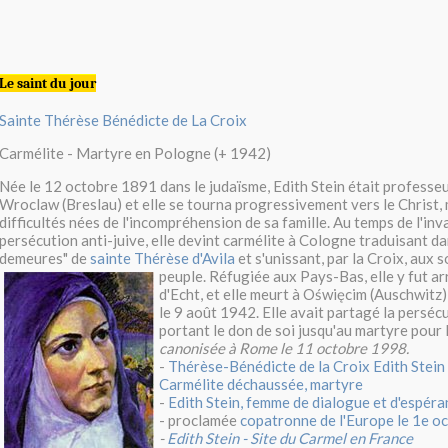
Le saint du jour
Sainte Thérèse Bénédicte de La Croix
Carmélite - Martyre en Pologne (+ 1942)
Née le 12 octobre 1891 dans le judaïsme, Edith Stein était professeu
Wroclaw (Breslau) et elle se tourna progressivement vers le Christ, 
difficultés nées de l'incompréhension de sa famille. Au temps de l'inva
persécution anti-juive, elle devint carmélite à Cologne traduisant dan
demeures" de
sainte Thérèse d'Avila
et s'unissant, par la Croix, aux 
peuple.
Réfugiée aux Pays-Bas, elle y fut ar
d'Echt, et elle meurt à Oświęcim (Auschwitz) 
le 9 août 1942. Elle avait partagé la perséc
portant le don de soi jusqu'au martyre pour l
canonisée à Rome le 11 octobre 1998.
-
Thérèse-Bénédicte de la Croix Edith Stei
Carmélite déchaussée, martyre
-
Edith Stein, femme de dialogue et d'espéra
- proclamée
copatronne de l'Europe le 1e o
-
Edith Stein - Site du Carmel en France