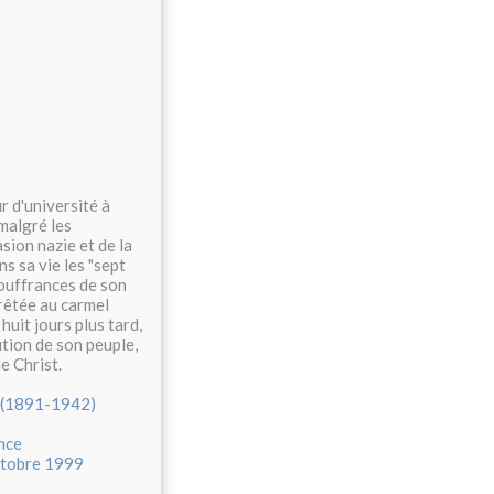
r d'université à
malgré les
sion nazie et de la
s sa vie les "sept
souffrances de son
rêtée au carmel
huit jours plus tard,
ution de son peuple,
e Christ.
n (1891-1942)
nce
ctobre 1999