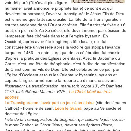
voir défiguré ("il n'avait plus figure
humaine" avait annoncé le prophète Isaïe) ce sont eux qui
devaient, auparavant, l'avoir vu transfiguré: le Jésus Fils de Dieu
est le même que le Jésus crucifié. La fête de la Transfiguration
est très ancienne dans l'Orient chrétien. Elle fut très tôt fixée au 6
août, en plein été. Au Xe siècle, elle devint même, par décision de
l'empereur, fête chômée dans tout l'empire byzantin. En
Occident, après avoir été longtemps fête locale, elle fut
constituée fête universelle après la victoire qui stoppa l'avance
turque en 1456. La date liturgique de sa célébration fut choisie
d'après la pratique des Églises orientales. Avec le Baptême du
Christ, c'est une fête de théophanie, c'est-à-dire de manifestation
du Christ comme Fils de Dieu. Elle est célébrée en ce jour par
l'Église d'Occident et tous les Orientaux byzantins, syriens et
coptes. L'Église arménienne la reporte au dimanche suivant.
Illustration: La transfiguration, manuscrit 'copte 13', dit Damiette,
1179, bibliothèque Mazarin, BNF -
Le Christ bénit les trois
apôtres
.
La Transfiguration: 'avoir part un jour à sa gloire'
(site des Jeunes
Cathos) - homélie de saint
Léon le Grand
, pape au Ve siècle et
docteur de l'Église
Fête de la Transfiguration du Seigneur, qui célèbre le jour où, sur
le mont Thabor, le Christ Jésus, devant ses Apôtres Pierre,
Jacques et Jean, manifesta sa gloire de Fils bien-aimé du Père,