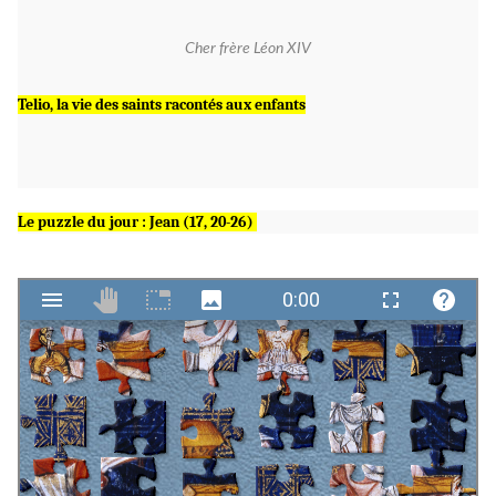
Cher frère Léon XIV
Telio, la vie des saints racontés aux enfants
Le puzzle du jou
r
:
Jean (17, 20-26)