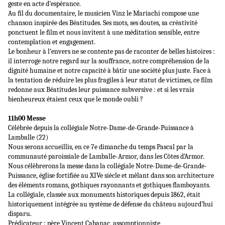
geste en acte d’espérance.
Au fil du documentaire, le musicien Vinz le Mariachi compose une
chanson inspirée des Béatitudes. Ses mots, ses doutes, sa créativité
ponctuent le film et nous invitent à une méditation sensible, entre
contemplation et engagement.
Le bonheur à l’envers ne se contente pas de raconter de belles histoires :
il interroge notre regard sur la souffrance, notre compréhension de la
dignité humaine et notre capacité à bâtir une société plus juste. Face à
la tentation de réduire les plus fragiles à leur statut de victimes, ce film
redonne aux Béatitudes leur puissance subversive : et si les vrais
bienheureux étaient ceux que le monde oubli ?
11h00 Messe
Célébrée depuis la collégiale Notre-Dame-de-Grande-Puissance à
Lamballe (22)
Nous serons accueillis, en ce 7e dimanche du temps Pascal par la
communauté paroissiale de Lamballe-Armor, dans les Côtes d’Armor.
Nous célèbrerons la messe dans la collégiale Notre-Dame-de-Grande-
Puissance, église fortifiée au XIVe siècle et mêlant dans son architecture
des éléments romans, gothiques rayonnants et gothiques flamboyants.
La collégiale, classée aux monuments historiques depuis 1862, était
historiquement intégrée au système de défense du château aujourd’hui
disparu.
Prédicateur : père Vincent Cabanac, assomptionniste