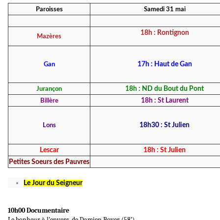
Paroisses
Samedi 31 mai
18h : Rontignon
Mazères
Gan
17h : Haut de Gan
Jurançon
18h : ND du Bout du Pont
Billère
18h : St Laurent
Lons
18h30 : St Julien
Lescar
18h : St Julien
Petites Soeurs des Pauvres
Le Jour du Seigneur
10h00 Documentaire
Le bonheur à l’envers, de Damien Boyer (58’)