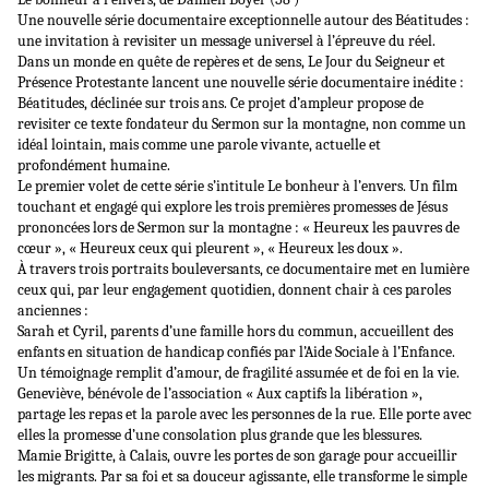
Une nouvelle série documentaire exceptionnelle autour des Béatitudes :
une invitation à revisiter un message universel à l’épreuve du réel.
Dans un monde en quête de repères et de sens, Le Jour du Seigneur et
Présence Protestante lancent une nouvelle série documentaire inédite :
Béatitudes, déclinée sur trois ans. Ce projet d’ampleur propose de
revisiter ce texte fondateur du Sermon sur la montagne, non comme un
idéal lointain, mais comme une parole vivante, actuelle et
profondément humaine.
Le premier volet de cette série s’intitule Le bonheur à l’envers. Un film
touchant et engagé qui explore les trois premières promesses de Jésus
prononcées lors de Sermon sur la montagne : « Heureux les pauvres de
cœur », « Heureux ceux qui pleurent », « Heureux les doux ».
À travers trois portraits bouleversants, ce documentaire met en lumière
ceux qui, par leur engagement quotidien, donnent chair à ces paroles
anciennes :
Sarah et Cyril, parents d’une famille hors du commun, accueillent des
enfants en situation de handicap confiés par l’Aide Sociale à l’Enfance.
Un témoignage remplit d’amour, de fragilité assumée et de foi en la vie.
Geneviève, bénévole de l’association « Aux captifs la libération »,
partage les repas et la parole avec les personnes de la rue. Elle porte avec
elles la promesse d’une consolation plus grande que les blessures.
Mamie Brigitte, à Calais, ouvre les portes de son garage pour accueillir
les migrants. Par sa foi et sa douceur agissante, elle transforme le simple