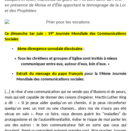
en présence de Moïse et d'Élie apportant le témoignage de la Loi
et des Prophètes.
Ce dimanche 1er juin : 59ᵉ Journée Mondiale des Communications
Sociales
4ème divergence synodale diocésaine
:
« Tous les chrétiens et groupes d’Eglise
sont invités à mieux
communiquer
entre eux, autour d’eux, loin d’eux. »
Extrait du message du pape François
pour la 59ème Journée
Mondiale des communications sociales.
[…] Je rêve d’une communication qui ne vende pas d’illusions ni de peurs,
mais qui soit capable de donner des raisons d’espérer. Martin Luther King
a dit : « Si je peux aider quelqu’un en chemin, si je peux réconforter
quelqu’un avec un mot ou une chanson… alors ma vie n’aura pas été
vécue en vain ». Pour ce faire, nous devons guérir les “maladies” du
protagonisme et de l’autoréférentialité, éviter le risque de mal parler les
uns des autres : le bon communicateur fait en sorte que ceux qui
écoutent, lisent ou regardent puissent prendre part, être proches, trouver