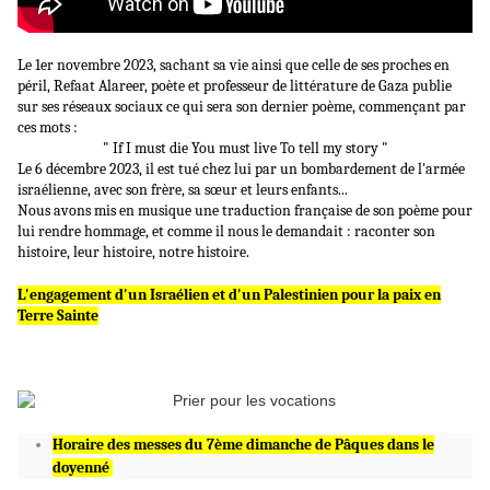
Le 1er novembre 2023, sachant sa vie ainsi que celle de ses proches en
péril, Refaat Alareer, poète et professeur de littérature de Gaza publie
sur ses réseaux sociaux ce qui sera son dernier poème, commençant par
ces mots :
" If I must die
You must live
To tell my story "
Le 6 décembre 2023, il est tué chez lui par un bombardement de l'armée
israélienne, avec son frère, sa sœur et leurs enfants...
Nous avons mis en musique une traduction française de son poème pour
lui rendre hommage, et comme il nous le demandait : raconter son
histoire, leur histoire, notre histoire.
L'engagement d'un Israélien et d'un Palestinien pour la paix en
Terre Sainte
Horaire des messes du 7ème dimanche de Pâques dans le
doyenné