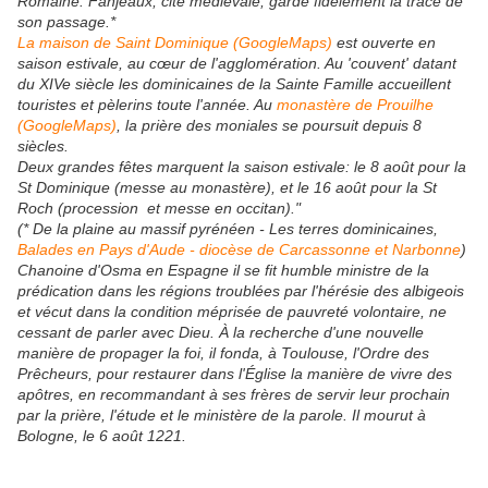
Romaine. Fanjeaux, cité médiévale, garde fidèlement la trace de
son passage.*
La maison de Saint Dominique (GoogleMaps)
est ouverte en
saison estivale, au cœur de l'agglomération. Au 'couvent' datant
du XIVe siècle les dominicaines de la Sainte Famille accueillent
touristes et pèlerins toute l'année. Au
monastère de Prouilhe
(GoogleMaps)
, la prière des moniales se poursuit depuis 8
siècles.
Deux grandes fêtes marquent la saison estivale: le 8 août pour la
St Dominique (messe au monastère), et le 16 août pour la St
Roch (procession et messe en occitan)."
(* De la plaine au massif pyrénéen - Les terres dominicaines,
Balades en Pays d'Aude - diocèse de Carcassonne et Narbonne
)
Chanoine d'Osma en Espagne il se fit humble ministre de la
prédication dans les régions troublées par l'hérésie des albigeois
et vécut dans la condition méprisée de pauvreté volontaire, ne
cessant de parler avec Dieu. À la recherche d'une nouvelle
manière de propager la foi, il fonda, à Toulouse, l'Ordre des
Prêcheurs, pour restaurer dans l'Église la manière de vivre des
apôtres, en recommandant à ses frères de servir leur prochain
par la prière, l'étude et le ministère de la parole. Il mourut à
Bologne, le 6 août 1221.