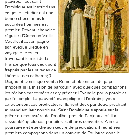
pauvres. Tout saint
Dominique est inscrit dans
ce geste : étudier est une
bonne chose, mais le
souci des hommes est
premier. Devenu chanoine
régulier d'Osma en Vieille-
Castille, il accompagne
son évêque Diègue en
voyage et c'est en
traversant le midi de la
France que tous deux sont
frappés par les ravages de
l'hérésie des cathares
(*)
.
Diègue et Dominique vont à Rome et obtiennent du pape
Innocent III la mission de parcourir, avec quelques compagnons,
les régions concernées et d'y prêcher l'Evangile par la parole et
par l'exemple. La pauvreté évangélique et l'entrain joyeux
caractérisent ces prédicateurs. Ils vont deux par deux, prêchant
et mendiant leur nourriture. Saint Dominique s'appuie sur la
prière du monastère de Prouilhe, près de Fanjeaux, où il a
rassemblé quelques "parfaites" cathares converties. Afin de
poursuivre et étendre son œuvre de prédication, il réunit ses
premiers compagnons dans un couvent de Toulouse dans le