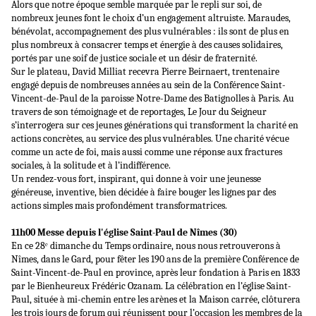
Alors que notre époque semble marquée par le repli sur soi, de
nombreux jeunes font le choix d’un engagement altruiste. Maraudes,
bénévolat, accompagnement des plus vulnérables : ils sont de plus en
plus nombreux à consacrer temps et énergie à des causes solidaires,
portés par une soif de justice sociale et un désir de fraternité.
Sur le plateau, David Milliat recevra Pierre Beirnaert, trentenaire
engagé depuis de nombreuses années au sein de la Conférence Saint-
Vincent-de-Paul de la paroisse Notre-Dame des Batignolles à Paris. Au
travers de son témoignage et de reportages, Le Jour du Seigneur
s’interrogera sur ces jeunes générations qui transforment la charité en
actions concrètes, au service des plus vulnérables. Une charité vécue
comme un acte de foi, mais aussi comme une réponse aux fractures
sociales, à la solitude et à l’indifférence.
Un rendez-vous fort, inspirant, qui donne à voir une jeunesse
généreuse, inventive, bien décidée à faire bouger les lignes par des
actions simples mais profondément transformatrices.
11h00 Messe depuis l'église Saint-Paul de Nîmes (30)
En ce 28ᵉ dimanche du Temps ordinaire, nous nous retrouverons à
Nîmes, dans le Gard, pour fêter les 190 ans de la première Conférence de
Saint-Vincent-de-Paul en province, après leur fondation à Paris en 1833
par le Bienheureux Frédéric Ozanam. La célébration en l’église Saint-
Paul, située à mi-chemin entre les arènes et la Maison carrée, clôturera
les trois jours de forum qui réunissent pour l’occasion les membres de la