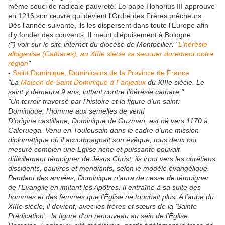
même souci de radicale pauvreté. Le pape Honorius III approuve
en 1216 son œuvre qui devient l'Ordre des Frères prêcheurs.
Dès l'année suivante, ils les dispersent dans toute l'Europe afin
d'y fonder des couvents. Il meurt d'épuisement à Bologne.
(*) voir sur le site internet du diocèse de Montpellier:
"
L'hérésie
albigeoise (Cathares), au XIIIe siècle va secouer durement notre
région
"
-
Saint Dominique, Dominicains de la Province de France
"La
Maison de Saint Dominique à Fanjeaux
du XIIIe siècle. Le
saint y demeura 9 ans, luttant contre l'hérésie cathare."
"Un terroir traversé par l'histoire et la figure d'un saint:
Dominique, l'homme aux semelles de vent!
D'origine castillane, Dominique de Guzman, est né vers 1170 à
Caleruega. Venu en Toulousain dans le cadre d'une mission
diplomatique où il accompagnait son évêque, tous deux ont
mesuré combien une Eglise riche et puissante pouvait
difficilement témoigner de Jésus Christ, ils iront vers les chrétiens
dissidents, pauvres et mendiants, selon le modèle évangélique.
Pendant des années, Dominique n'aura de cesse de témoigner
de l'Evangile en imitant les Apôtres. Il entraîne à sa suite des
hommes et des femmes que l'Église ne touchait plus. A l'aube du
XIIIe siècle, il devient, avec les frères et sœurs de la 'Sainte
Prédication', la figure d'un renouveau au sein de l'Église