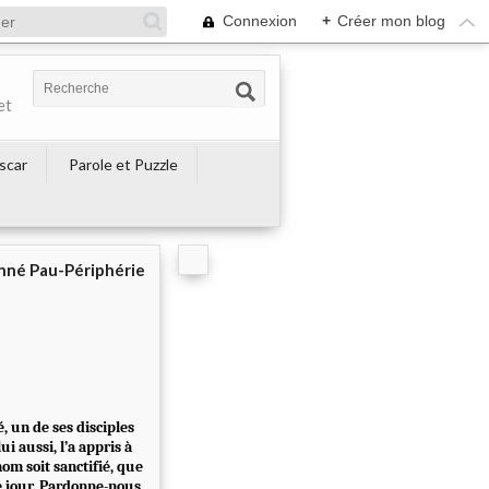
Connexion
+
Créer mon blog
et
escar
Parole et Puzzle
né Pau-Périphérie
é, un de ses disciples
i aussi, l’a appris à
nom soit sanctifié, que
e jour. Pardonne-nous