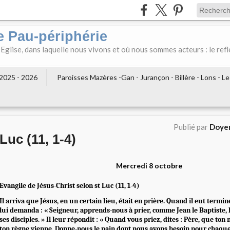
e Pau-périphérie
 Eglise, dans laquelle nous vivons et où nous sommes acteurs : le refl
2025 - 2026
Paroisses Mazères -Gan - Jurançon - Billère - Lons - L
Publié par
Doyen
Luc (11, 1-4)
Mercredi 8 octobre
Evangile de Jésus-Christ selon st Luc (11, 1-4)
Il arriva que Jésus, en un certain lieu, était en prière. Quand il eut termin
lui demanda : « Seigneur, apprends-nous à prier, comme Jean le Baptiste, lu
ses disciples. » Il leur répondit : « Quand vous priez, dites : Père, que ton 
ton règne vienne. Donne-nous le pain dont nous avons besoin pour chaqu