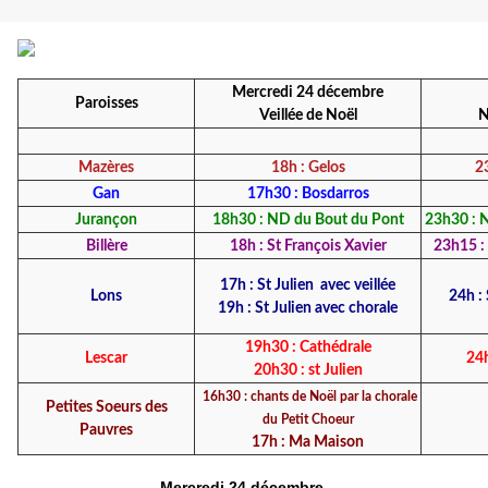
Mercredi 24 décembre
Paroisses
Veillée de Noël
N
Mazères
18h : Gelos
2
Gan
17h30 : Bosdarros
Jurançon
18h30 : ND du Bout du Pont
23h30 : 
Billère
18h : St François Xavier
23h15 : 
17h : St Julien avec veillée
Lons
24h : 
19h : St Julien avec chorale
19h30 : Cathédrale
Lescar
24h
20h30 : st Julien
16h30 : chants de Noël par la chorale
Petites Soeurs des
du Petit Choeur
Pauvres
17h : Ma Maison
Mercredi 24 décembre