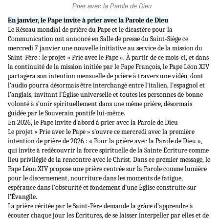
Prier avec la Parole de Dieu
En janvier, le Pape invite à prier avec la Parole de Dieu
Le Réseau mondial de prière du Pape et le dicastère pour la
Communication ont annoncé en Salle de presse du Saint-Siège ce
mercredi 7 janvier une nouvelle initiative au service de la mission du
Saint-Père : le projet « Prie avec le Pape ». À partir de ce mois-ci, et dans
la continuité de la mission initiée par le Pape François, le Pape Léon XIV
partagera son intention mensuelle de prière à travers une vidéo, dont
l'audio pourra désormais être interchangé entre l'italien, l'espagnol et
l'anglais, invitant l’Église universelle et toutes les personnes de bonne
volonté à s’unir spirituellement dans une même prière, désormais
guidée par le Souverain pontife lui-même.
En 2026, le Pape invite d'abord à prier avec la Parole de Dieu
Le projet « Prie avec le Pape » s’ouvre ce mercredi avec la première
intention de prière de 2026 : « Pour la prière avec la Parole de Dieu »,
qui invite à redécouvrir la force spirituelle de la Sainte Écriture comme
lieu privilégié de la rencontre avec le Christ. Dans ce premier message, le
Pape Léon XIV propose une prière centrée sur la Parole comme lumière
pour le discernement, nourriture dans les moments de fatigue,
espérance dans l’obscurité et fondement d’une Église construite sur
l’Évangile.
La prière récitée par le Saint-Père demande la grâce d’apprendre à
écouter chaque jour les Écritures, de se laisser interpeller par elles et de