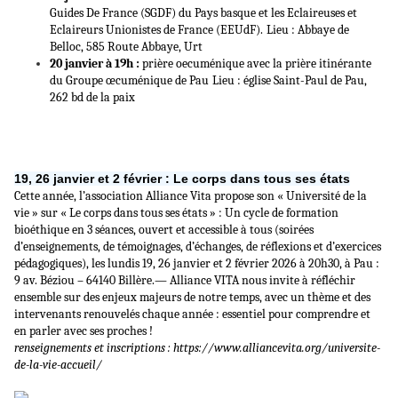
Guides De France (SGDF) du Pays basque et les Eclaireuses et
Eclaireurs Unionistes de France (EEUdF).
Lieu : Abbaye de
Belloc, 585 Route Abbaye, Urt
20 janvier à 19h :
prière oecuménique avec la prière itinérante
du Groupe œcuménique de Pau
Lieu : église Saint-Paul de Pau,
262 bd de la paix
19, 26 janvier et 2 février : Le corps dans tous ses états
Cette année, l’association Alliance Vita propose son « Université de la
vie » sur « Le corps dans tous ses états » : Un cycle de formation
bioéthique en 3 séances, ouvert et accessible à tous (soirées
d’enseignements, de témoignages, d’échanges, de réflexions et d’exercices
pédagogiques), les lundis 19, 26 janvier et 2 février 2026 à 20h30, à Pau :
9 av. Béziou – 64140 Billère.— Alliance VITA nous invite à réfléchir
ensemble sur des enjeux majeurs de notre temps, avec un thème et des
intervenants renouvelés chaque année : essentiel pour comprendre et
en parler avec ses proches !
renseignements et inscriptions : https://www.alliancevita.org/universite-
de-la-vie-accueil/