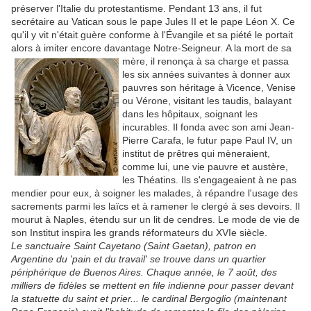
préserver l'Italie du protestantisme. Pendant 13 ans, il fut
secrétaire au Vatican sous le pape Jules II et le pape Léon X. Ce
qu'il y vit n'était guère conforme à l'Évangile et sa piété le portait
alors à imiter encore davantage Notre-Seigneur.
A la mort de sa
mère, il renonça à sa charge et passa
les six années suivantes à donner aux
pauvres son héritage à Vicence, Venise
ou Vérone, visitant les taudis, balayant
dans les hôpitaux, soignant les
incurables. Il fonda avec son ami Jean-
Pierre Carafa, le futur pape Paul IV, un
institut de prêtres qui mèneraient,
comme lui, une vie pauvre et austère,
les Théatins. Ils s'engageaient à ne pas
mendier pour eux, à soigner les malades, à répandre l'usage des
sacrements parmi les laïcs et à ramener le clergé à ses devoirs. Il
mourut à Naples, étendu sur un lit de cendres. Le mode de vie de
son Institut inspira les grands réformateurs du XVIe siècle.
Le sanctuaire Saint Cayetano (Saint Gaetan), patron en
Argentine du 'pain et du travail' se trouve dans un quartier
périphérique de Buenos Aires. Chaque année, le 7 août, des
milliers de fidèles se mettent en file indienne pour passer devant
la statuette du saint et prier...
le cardinal Bergoglio (maintenant