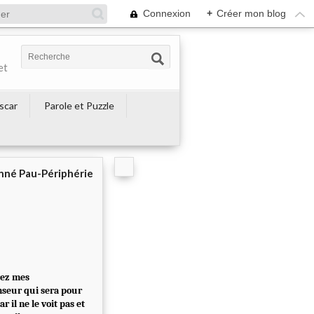
Connexion
+
Créer mon blog
et
escar
Parole et Puzzle
né Pau-Périphérie
erez mes
nseur qui sera pour
r il ne le voit pas et