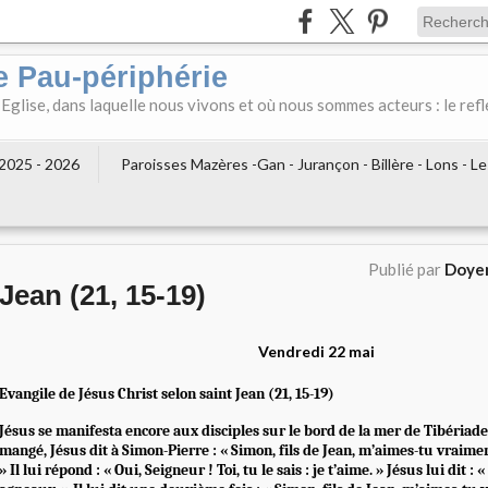
e Pau-périphérie
 Eglise, dans laquelle nous vivons et où nous sommes acteurs : le refl
2025 - 2026
Paroisses Mazères -Gan - Jurançon - Billère - Lons - L
Publié par
Doyen
Jean (21, 15-19)
Vendredi 22 mai
Evangile de Jésus Christ selon saint Jean (21, 15-19)
Jésus se manifesta encore aux disciples sur le bord de la mer de Tibériade
mangé, Jésus dit à Simon-Pierre : « Simon, fils de Jean, m’aimes-tu vraimen
» Il lui répond : « Oui, Seigneur ! Toi, tu le sais : je t’aime. » Jésus lui dit :