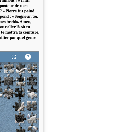
raiment ? » Il lui
le pasteur de mes
 ? » Pierre fut peiné
pond : « Seigneur, toi,
e mes brebis. Amen,
our aller là où tu
 te mettra ta ceinture,
nifier par quel genre