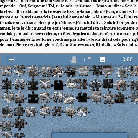
agneaux. » Il lui dit une deuxième fois : « Simon, fils de Jean, m’aimes-tu v
répond : « Oui, Seigneur ! Toi, tu le sais : je t’aime. » Jésus lui dit : « Sois 
brebis. » Il lui dit, pour la troisième fois : « Simon, fils de Jean, m’aimes-tu
parce que, la troisième fois, Jésus lui demandait : « M’aimes-tu ? » Il lui ré
tu sais tout : tu sais bien que je t’aime. » Jésus lui dit : « Sois le berger d
amen, je te le dis : quand tu étais jeune, tu mettais ta ceinture toi-même p
voulais ; quand tu seras vieux, tu étendras les mains, et c’est un autre qui
pour t’emmener là où tu ne voudrais pas aller. » Jésus disait cela pour sig
de mort Pierre rendrait gloire à Dieu. Sur ces mots, il lui dit : « Suis-moi. »