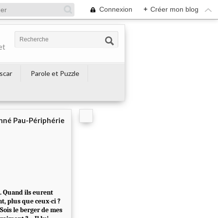
Connexion
+
Créer mon blog
et
escar
Parole et Puzzle
né Pau-Périphérie
. Quand ils eurent
t, plus que ceux-ci ?
 « Sois le berger de mes