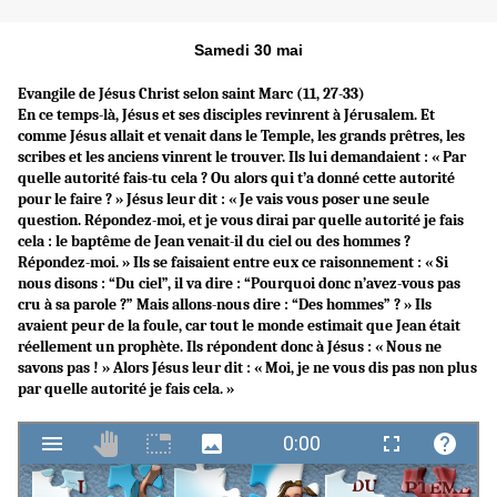
Samedi 30 mai
Evangile de Jésus Christ selon saint Marc (11, 27-33)
En ce temps-là, Jésus et ses disciples revinrent à Jérusalem. Et
comme Jésus allait et venait dans le Temple, les grands prêtres, les
scribes et les anciens vinrent le trouver. Ils lui demandaient : « Par
quelle autorité fais-tu cela ? Ou alors qui t’a donné cette autorité
pour le faire ? » Jésus leur dit : « Je vais vous poser une seule
question. Répondez-moi, et je vous dirai par quelle autorité je fais
cela : le baptême de Jean venait-il du ciel ou des hommes ?
Répondez-moi. » Ils se faisaient entre eux ce raisonnement : « Si
nous disons : “Du ciel”, il va dire : “Pourquoi donc n’avez-vous pas
cru à sa parole ?” Mais allons-nous dire : “Des hommes” ? » Ils
avaient peur de la foule, car tout le monde estimait que Jean était
réellement un prophète. Ils répondent donc à Jésus : « Nous ne
savons pas ! » Alors Jésus leur dit : « Moi, je ne vous dis pas non plus
par quelle autorité je fais cela. »