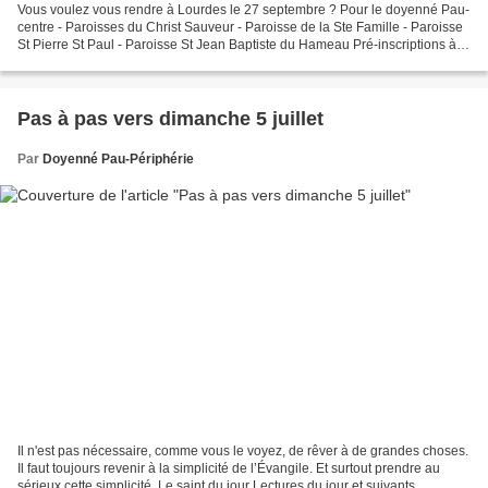
Vous voulez vous rendre à Lourdes le 27 septembre ? Pour le doyenné Pau-
centre - Paroisses du Christ Sauveur - Paroisse de la Ste Famille - Paroisse
St Pierre St Paul - Paroisse St Jean Baptiste du Hameau Pré-inscriptions à
faire avant les vacances si...
Pas à pas vers dimanche 5 juillet
Par
Doyenné Pau-Périphérie
Il n'est pas nécessaire, comme vous le voyez, de rêver à de grandes choses.
Il faut toujours revenir à la simplicité de l’Évangile. Et surtout prendre au
sérieux cette simplicité. Le saint du jour Lectures du jour et suivants