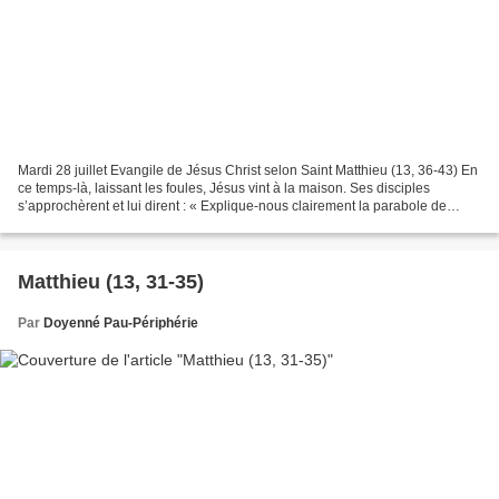
Mardi 28 juillet Evangile de Jésus Christ selon Saint Matthieu (13, 36-43) En
ce temps-là, laissant les foules, Jésus vint à la maison. Ses disciples
s’approchèrent et lui dirent : « Explique-nous clairement la parabole de
l’ivraie dans le champ. » Il...
Matthieu (13, 31-35)
Par
Doyenné Pau-Périphérie