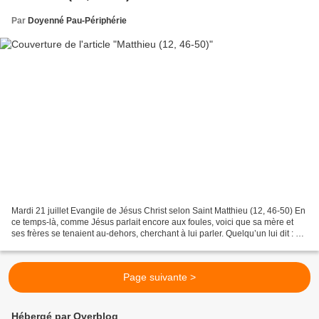
Par
Doyenné Pau-Périphérie
Mardi 21 juillet Evangile de Jésus Christ selon Saint Matthieu (12, 46-50) En
ce temps-là, comme Jésus parlait encore aux foules, voici que sa mère et
ses frères se tenaient au-dehors, cherchant à lui parler. Quelqu’un lui dit : «
Ta mère et tes frères...
Page suivante >
Hébergé par Overblog