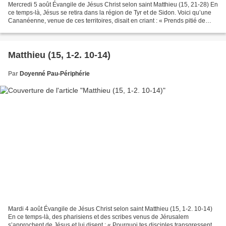
Mercredi 5 août Évangile de Jésus Christ selon saint Matthieu (15, 21-28) En
ce temps-là, Jésus se retira dans la région de Tyr et de Sidon. Voici qu’une
Cananéenne, venue de ces territoires, disait en criant : « Prends pitié de
moi, Seigneur, fils de...
Matthieu (15, 1-2. 10-14)
Par
Doyenné Pau-Périphérie
Mardi 4 août Évangile de Jésus Christ selon saint Matthieu (15, 1-2. 10-14)
En ce temps-là, des pharisiens et des scribes venus de Jérusalem
s’approchent de Jésus et lui disent : « Pourquoi tes disciples transgressent-