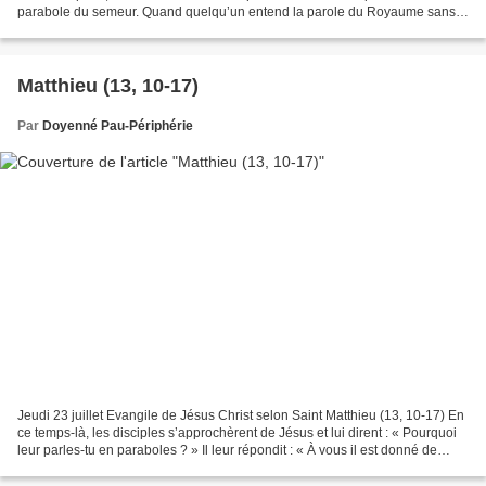
parabole du semeur. Quand quelqu’un entend la parole du Royaume sans
la comprendre, le Mauvais survient...
Matthieu (13, 10-17)
Par
Doyenné Pau-Périphérie
Jeudi 23 juillet Evangile de Jésus Christ selon Saint Matthieu (13, 10-17) En
ce temps-là, les disciples s’approchèrent de Jésus et lui dirent : « Pourquoi
leur parles-tu en paraboles ? » Il leur répondit : « À vous il est donné de
connaître les mystères...