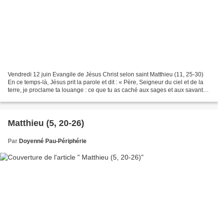
Vendredi 12 juin Evangile de Jésus Christ selon saint Matthieu (11, 25-30)
En ce temps-là, Jésus prit la parole et dit : « Père, Seigneur du ciel et de la
terre, je proclame ta louange : ce que tu as caché aux sages et aux savants,
tu l’as révélé aux...
Matthieu (5, 20-26)
Par
Doyenné Pau-Périphérie