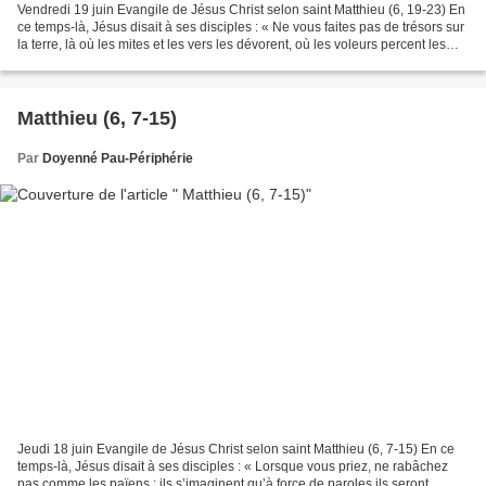
Vendredi 19 juin Evangile de Jésus Christ selon saint Matthieu (6, 19-23) En
ce temps-là, Jésus disait à ses disciples : « Ne vous faites pas de trésors sur
la terre, là où les mites et les vers les dévorent, où les voleurs percent les
murs pour voler....
Matthieu (6, 7-15)
Par
Doyenné Pau-Périphérie
Jeudi 18 juin Evangile de Jésus Christ selon saint Matthieu (6, 7-15) En ce
temps-là, Jésus disait à ses disciples : « Lorsque vous priez, ne rabâchez
pas comme les païens : ils s’imaginent qu’à force de paroles ils seront