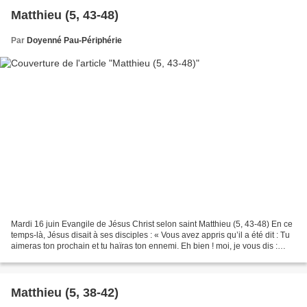
Matthieu (5, 43-48)
Par
Doyenné Pau-Périphérie
Mardi 16 juin Evangile de Jésus Christ selon saint Matthieu (5, 43-48) En ce
temps-là, Jésus disait à ses disciples : « Vous avez appris qu’il a été dit : Tu
aimeras ton prochain et tu haïras ton ennemi. Eh bien ! moi, je vous dis :
Aimez vos ennemis,...
Matthieu (5, 38-42)