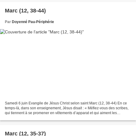
Marc (12, 38-44)
Par
Doyenné Pau-Périphérie
Samedi 6 juin Evangile de Jésus Christ selon saint Marc (12, 38-44) En ce
temps-là, dans son enseignement, Jésus disait : « Méfiez-vous des scribes,
qui tiennent à se promener en vêtements d’apparat et qui aiment les
salutations sur les places publiques,...
Marc (12, 35-37)