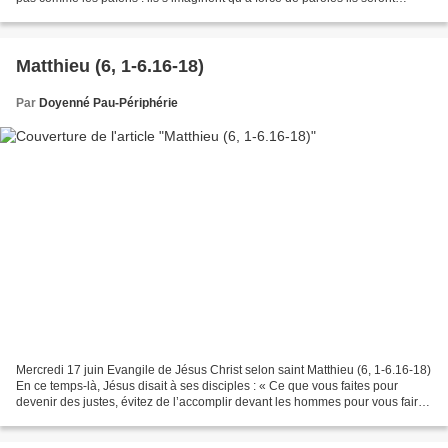
exaucés. Ne les imitez donc...
Matthieu (6, 1-6.16-18)
Par
Doyenné Pau-Périphérie
Mercredi 17 juin Evangile de Jésus Christ selon saint Matthieu (6, 1-6.16-18)
En ce temps-là, Jésus disait à ses disciples : « Ce que vous faites pour
devenir des justes, évitez de l’accomplir devant les hommes pour vous faire
remarquer. Sinon, il n’y...