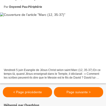
Par
Doyenné Pau-Périphérie
Vendredi 5 juin Evangile de Jésus Christ selon saint Marc (12, 35-37) En ce
temps-là, quand Jésus enseignait dans le Temple, il déclarait : « Comment
les scribes peuvent-ils dire que le Messie est le fils de David ? David lui-
même a dit, inspiré par l’Esprit...
< Page précédente
Page suivante >
Hébergé par Overblog