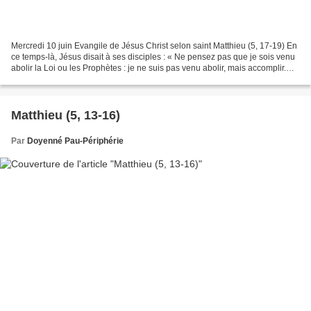
Mercredi 10 juin Evangile de Jésus Christ selon saint Matthieu (5, 17-19) En
ce temps-là, Jésus disait à ses disciples : « Ne pensez pas que je sois venu
abolir la Loi ou les Prophètes : je ne suis pas venu abolir, mais accomplir.
Amen, je vous le dis...
Matthieu (5, 13-16)
Par
Doyenné Pau-Périphérie