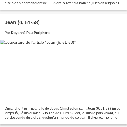
disciples s’approchèrent de lui. Alors, ouvrant la bouche, il les enseignait. Il
disait : « Heureux les...
Jean (6, 51-58)
Par
Doyenné Pau-Périphérie
Dimanche 7 juin Evangile de Jésus Christ selon saint Jean (6, 51-58) En ce
temps-là, Jésus disait aux foules des Juifs : « Moi, je suis le pain vivant, qui
est descendu du ciel : si quelqu’un mange de ce pain, il vivra éternellement.
Le pain que je donnerai,...