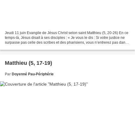
Jeudi 11 juin Evangile de Jésus Christ selon saint Matthieu (5, 20-26) En ce
temps-là, Jésus disait à ses disciples : « Je vous le dis : Si votre justice ne
surpasse pas celle des scribes et des pharisiens, vous n’entrerez pas dans
le royaume des Cieux....
Matthieu (5, 17-19)
Par
Doyenné Pau-Périphérie