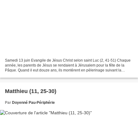
Samedi 13 juin Evangile de Jésus Christ selon saint Luc (2, 41-51) Chaque
année, les parents de Jésus se rendaient à Jérusalem pour la fête de la
Pâque. Quand il eut douze ans, ils montèrent en pèlerinage suivant la
coutume. À la fin de la fête, comme...
Matthieu (11, 25-30)
Par
Doyenné Pau-Périphérie