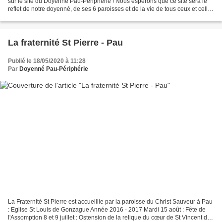
sur le site du Doyenné Pau-Périphérie ! Nous espérons que ce site sera le
reflet de notre doyenné, de ses 6 paroisses et de la vie de tous ceux et celles
qui le composent. Que chaque...
La fraternité St Pierre - Pau
Publié le 18/05/2020 à 11:28
Par
Doyenné Pau-Périphérie
La Fraternité St Pierre est accueillie par la paroisse du Christ Sauveur à Pau
: Eglise St Louis de Gonzague Année 2016 - 2017 Mardi 15 août : Fête de
l'Assomption 8 et 9 juillet : Ostension de la relique du cœur de St Vincent de