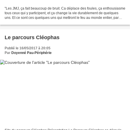
"Les JMJ, ça fait beaucoup de bruit. Ca déplace des foules, ça enthousiasme
tous ceux qui y participent, et ça change la vie durablement de quelques
uns. Et ce sont ces quelques uns qui mettront le feu au monde entier, par
leur foi et la joie du Christ...
Le parcours Cléophas
Publié le 16/05/2017 à 20:05
Par
Doyenné Pau-Périphérie