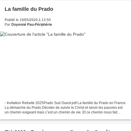
La famille du Prado
Publié le 19/05/2020 à 13:55
Par
Doyenné Pau-Périphérie
- Invitation Retraite 2025Prado Sud Ouest.pdf La famille du Prado en France.
La démarche du Prado Décider de suivre le Christ et servir les pauvres est
un chemin exigeant mais c’est un chemin de vie. Et ce chemin nous fait
entrer peu à peu plus profondément...