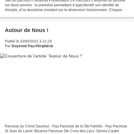
Site du parcours Cléophas Présentation Le Parcours Cléophas se déroule
sur deux années : la première permettant d’approfondir son identité de
disciple, et la deuxième insistant sur la dimension missionnaire. Chaque
année comprend quatre journées de formation,...
Autour de Nous !
Publié le 22/05/2021 à 21:10
Par
Doyenné Pau-Périphérie
Paroisse du Christ Sauveur - Pau Paroisse de la Ste Famille - Pau Paroisse
St Jean du Lanot -Bizanos Paroisse Ste Croix des Lacs -Serres-Castet