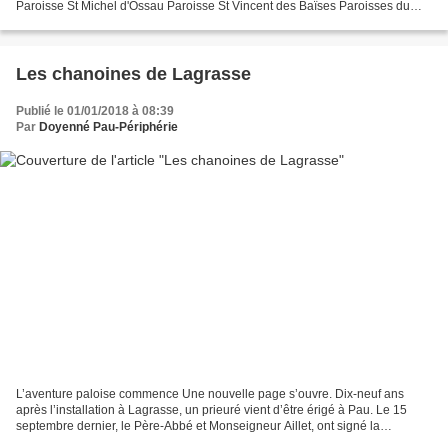
Paroisse St Michel d'Ossau Paroisse St Vincent des Baïses Paroisses du
Haut Béarn Paroisses de la Batbiell...
Les chanoines de Lagrasse
Publié le 01/01/2018 à 08:39
Par
Doyenné Pau-Périphérie
L’aventure paloise commence Une nouvelle page s’ouvre. Dix-neuf ans
après l’installation à Lagrasse, un prieuré vient d’être érigé à Pau. Le 15
septembre dernier, le Père-Abbé et Monseigneur Aillet, ont signé la
convention officielle liant notre communauté...