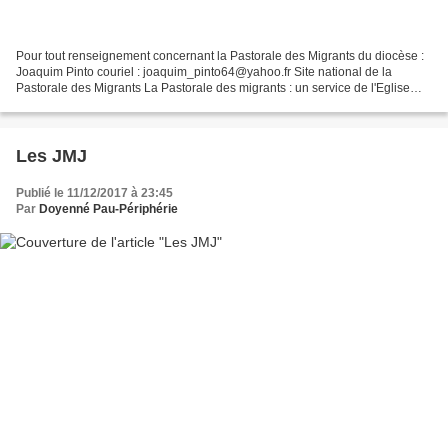
Pour tout renseignement concernant la Pastorale des Migrants du diocèse :
Joaquim Pinto couriel : joaquim_pinto64@yahoo.fr Site national de la
Pastorale des Migrants La Pastorale des migrants : un service de l'Eglise
Catholique 2025 2018 Mardi 8 mai...
Les JMJ
Publié le 11/12/2017 à 23:45
Par
Doyenné Pau-Périphérie