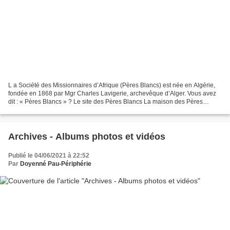
L a Société des Missionnaires d’Afrique (Pères Blancs) est née en Algérie,
fondée en 1868 par Mgr Charles Lavigerie, archevêque d’Alger. Vous avez
dit : « Pères Blancs » ? Le site des Pères Blancs La maison des Pères
Blancs 22 avenue Montilleul, 64140...
Archives - Albums photos et vidéos
Publié le 04/06/2021 à 22:52
Par
Doyenné Pau-Périphérie