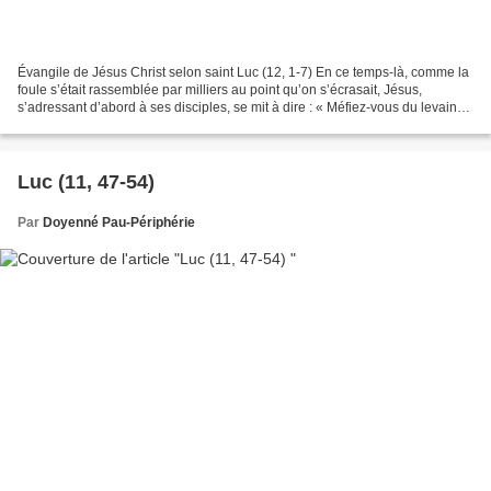
Évangile de Jésus Christ selon saint Luc (12, 1-7) En ce temps-là, comme la
foule s’était rassemblée par milliers au point qu’on s’écrasait, Jésus,
s’adressant d’abord à ses disciples, se mit à dire : « Méfiez-vous du levain
des pharisiens, c’est-à-dire...
Luc (11, 47-54)
Par
Doyenné Pau-Périphérie