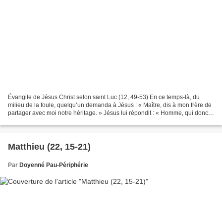
Évangile de Jésus Christ selon saint Luc (12, 49-53) En ce temps-là, du
milieu de la foule, quelqu’un demanda à Jésus : « Maître, dis à mon frère de
partager avec moi notre héritage. » Jésus lui répondit : « Homme, qui donc
m’a établi pour être votre...
Matthieu (22, 15-21)
Par
Doyenné Pau-Périphérie