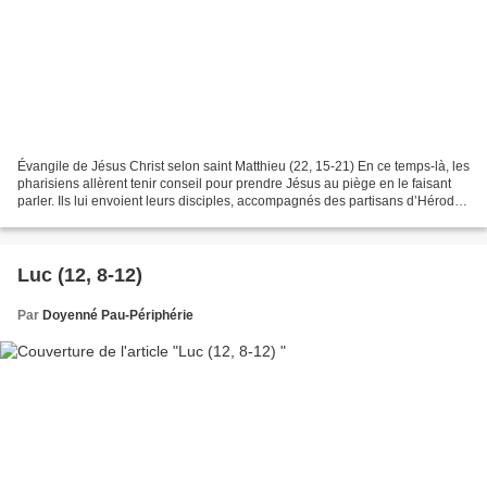
Évangile de Jésus Christ selon saint Matthieu (22, 15-21) En ce temps-là, les
pharisiens allèrent tenir conseil pour prendre Jésus au piège en le faisant
parler. Ils lui envoient leurs disciples, accompagnés des partisans d’Hérode :
« Maître, lui disent-ils,...
Luc (12, 8-12)
Par
Doyenné Pau-Périphérie