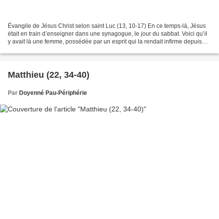
Évangile de Jésus Christ selon saint Luc (13, 10-17) En ce temps-là, Jésus
était en train d’enseigner dans une synagogue, le jour du sabbat. Voici qu’il
y avait là une femme, possédée par un esprit qui la rendait infirme depuis
dix-huit ans ; elle était...
Matthieu (22, 34-40)
Par
Doyenné Pau-Périphérie