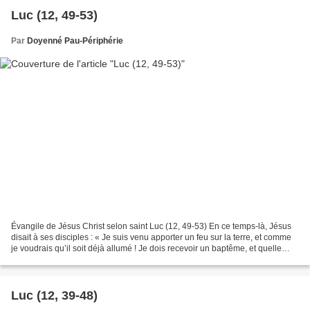
Luc (12, 49-53)
Par
Doyenné Pau-Périphérie
Évangile de Jésus Christ selon saint Luc (12, 49-53) En ce temps-là, Jésus
disait à ses disciples : « Je suis venu apporter un feu sur la terre, et comme
je voudrais qu’il soit déjà allumé ! Je dois recevoir un baptême, et quelle
angoisse est la mienne...
Luc (12, 39-48)