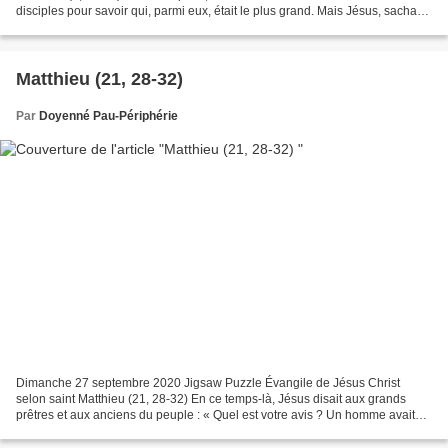
disciples pour savoir qui, parmi eux, était le plus grand. Mais Jésus, sachant
quelle discussion occupait leur cœur,...
Matthieu (21, 28-32)
Par
Doyenné Pau-Périphérie
Dimanche 27 septembre 2020 Jigsaw Puzzle Évangile de Jésus Christ
selon saint Matthieu (21, 28-32) En ce temps-là, Jésus disait aux grands
prêtres et aux anciens du peuple : « Quel est votre avis ? Un homme avait
deux fils. Il vint trouver le premier...