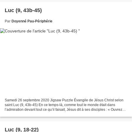
Luc (9, 43b-45)
Par
Doyenné Pau-Périphérie
Samedi 26 septembre 2020 Jigsaw Puzzle Évangile de Jésus Christ selon
saint Luc (9, 43b-45) En ce temps-là, comme tout le monde était dans
l’admiration devant tout ce qu’il faisait, Jésus dit à ses disciples : « Ouvrez
bien vos oreilles à ce que je vous...
Luc (9, 18-22)