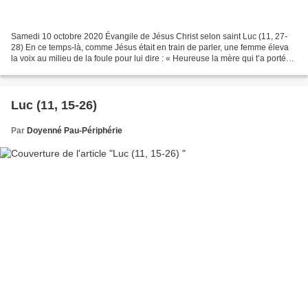
Samedi 10 octobre 2020 Évangile de Jésus Christ selon saint Luc (11, 27-
28) En ce temps-là, comme Jésus était en train de parler, une femme éleva
la voix au milieu de la foule pour lui dire : « Heureuse la mère qui t’a porté
en elle, et dont les seins...
Luc (11, 15-26)
Par
Doyenné Pau-Périphérie