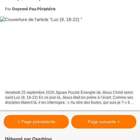
Par
Doyenné Pau-Périphérie
Vendredi 25 septembre 2020 Jigsaw Puzzle Évangile de Jésus Christ selon
saint Luc (9, 18-22) En ce jour-là, Jésus était en prière à l’écart. Comme ses
disciples étaient là, il les interrogea : « Au dire des foules, qui suis-je ? » Ils
répondirent : «...
< Page précédente
Page suivante >
Hébergé par Overblog