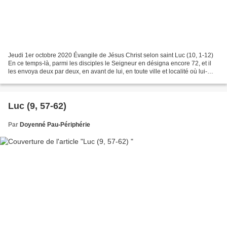
Jeudi 1er octobre 2020 Évangile de Jésus Christ selon saint Luc (10, 1-12)
En ce temps-là, parmi les disciples le Seigneur en désigna encore 72, et il
les envoya deux par deux, en avant de lui, en toute ville et localité où lui-
même allait se rendre....
Luc (9, 57-62)
Par
Doyenné Pau-Périphérie