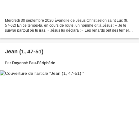
Mercredi 30 septembre 2020 Évangile de Jésus Christ selon saint Luc (9,
57-62) En ce temps-là, en cours de route, un homme dit à Jésus : « Je te
suivrai partout où tu iras. » Jésus lui déclara : « Les renards ont des terriers,
les oiseaux du ciel ont...
Jean (1, 47-51)
Par
Doyenné Pau-Périphérie