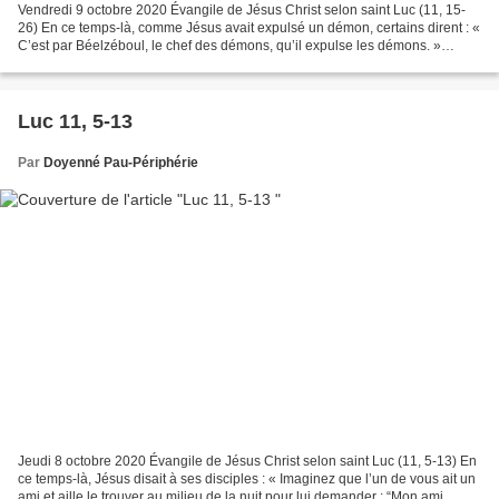
Vendredi 9 octobre 2020 Évangile de Jésus Christ selon saint Luc (11, 15-
26) En ce temps-là, comme Jésus avait expulsé un démon, certains dirent : «
C’est par Béelzéboul, le chef des démons, qu’il expulse les démons. »
D’autres, pour le mettre à l’épreuve,...
Luc 11, 5-13
Par
Doyenné Pau-Périphérie
Jeudi 8 octobre 2020 Évangile de Jésus Christ selon saint Luc (11, 5-13) En
ce temps-là, Jésus disait à ses disciples : « Imaginez que l’un de vous ait un
ami et aille le trouver au milieu de la nuit pour lui demander : “Mon ami,