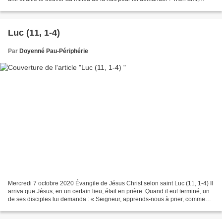
prête-moi trois pains,...
Luc (11, 1-4)
Par
Doyenné Pau-Périphérie
Mercredi 7 octobre 2020 Évangile de Jésus Christ selon saint Luc (11, 1-4) Il
arriva que Jésus, en un certain lieu, était en prière. Quand il eut terminé, un
de ses disciples lui demanda : « Seigneur, apprends-nous à prier, comme
Jean le Baptiste, lui...