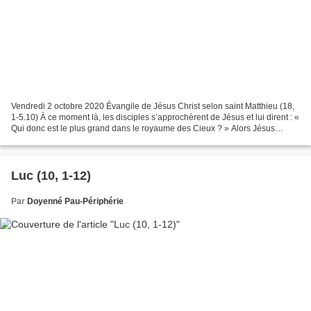
Vendredi 2 octobre 2020 Évangile de Jésus Christ selon saint Matthieu (18,
1-5.10) À ce moment là, les disciples s’approchèrent de Jésus et lui dirent : «
Qui donc est le plus grand dans le royaume des Cieux ? » Alors Jésus
appela un petit enfant ; il...
Luc (10, 1-12)
Par
Doyenné Pau-Périphérie