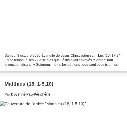
Samedi 3 octobre 2020 Évangile de Jésus Christ selon saint Luc (10, 17-24)
En ce temps-là, les 72 disciples que Jésus avait envoyés revinrent tout
joyeux, en disant : « Seigneur, même les démons nous sont soumis en ton
nom. » Jésus leur dit : « Je regardais...
Matthieu (18, 1-5.10)
Par
Doyenné Pau-Périphérie