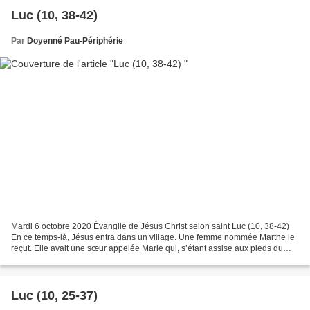
Luc (10, 38-42)
Par
Doyenné Pau-Périphérie
Mardi 6 octobre 2020 Évangile de Jésus Christ selon saint Luc (10, 38-42)
En ce temps-là, Jésus entra dans un village. Une femme nommée Marthe le
reçut. Elle avait une sœur appelée Marie qui, s’étant assise aux pieds du
Seigneur, écoutait sa parole. Quant...
Luc (10, 25-37)