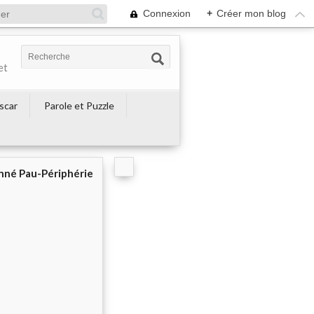
Connexion
+
Créer mon blog
et
escar
Parole et Puzzle
né Pau-Périphérie