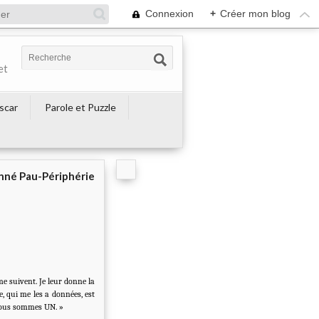
Connexion
+
Créer mon blog
et
escar
Parole et Puzzle
né Pau-Périphérie
me suivent. Je leur donne la
, qui me les a données, est
 nous sommes UN. »