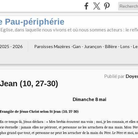
e Pau-périphérie
 Eglise, dans laquelle nous vivons et où nous sommes acteurs : le refl
2025 - 2026
Paroisses Mazères -Gan - Jurançon - Billère - Lons - L
Publié par
Doyen
Jean (10, 27-30)
Dimanche 8 mai
Evangile de Jésus-Christ selon St Jean (10, 27-30)
En ce temps-là, Jésus déclara : « Mes brebis écoutent ma voix ; moi, je les connais, et elles 
vie éternelle : jamais elles ne périront, et personne ne les arrachera de ma main. Mon Père
plus grand que tout, et personne ne peut les arracher de la main du Père. Le Père et moi,