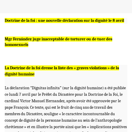
Doctrine de la foi : une nouvelle déclaration sur la dignité le 8 avril
Mgr Fernández juge inacceptable de torturer ou de tuer des
homosexuels
La Doctrine de la foi dresse la liste des « graves violations » de la
dignité humaine
La déclaration “Dignitas infinita” (sur la dignité humaine) a été publiée
ce lundi 7 avril par le Préfet du Dicastère pour la Doctrine de la Foi, le
cardinal Victor Manuel Hernandez, après avoir été approuvée par le
pape François. Ce texte, qui est le fruit de cinq ans de travail des
membres du Dicastère, souligne « le caractère incontournable du
concept de dignité de la personne humaine au sein de l'anthropologie
chrétienne » et en illustre la portée ainsi que les « implications positives