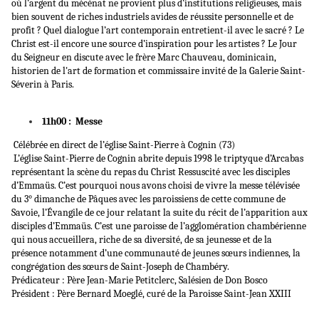
où l’argent du mécénat ne provient plus d’institutions religieuses, mais
bien souvent de riches industriels avides de réussite personnelle et de
profit ? Quel dialogue l’art contemporain entretient-il avec le sacré ? Le
Christ est-il encore une source d’inspiration pour les artistes ? Le Jour
du Seigneur en discute avec le frère Marc Chauveau, dominicain,
historien de l'art de formation et commissaire invité de la Galerie Saint-
Séverin à Paris.
11h00 : Messe
Célébrée en direct de l’église Saint-Pierre à Cognin (73)
L’église Saint-Pierre de Cognin abrite depuis 1998 le triptyque d’Arcabas
représentant la scène du repas du Christ Ressuscité avec les disciples
d’Emmaüs. C’est pourquoi nous avons choisi de vivre la messe télévisée
du 3° dimanche de Pâques avec les paroissiens de cette commune de
Savoie, l’Évangile de ce jour relatant la suite du récit de l’apparition aux
disciples d’Emmaüs. C’est une paroisse de l’agglomération chambérienne
qui nous accueillera, riche de sa diversité, de sa jeunesse et de la
présence notamment d’une communauté de jeunes sœurs indiennes, la
congrégation des sœurs de Saint-Joseph de Chambéry.
Prédicateur : Père Jean-Marie Petitclerc, Salésien de Don Bosco
Président : Père Bernard Moeglé, curé de la Paroisse Saint-Jean XXIII