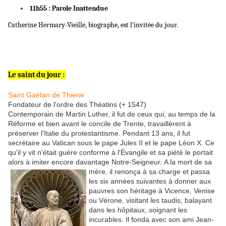
11h55 : Parole Inattendue
Catherine Hermary-Vieille, biographe, est l’invitée du jour.
Le saint du jour :
Saint Gaétan de Thiene
Fondateur de l'ordre des Théatins (+ 1547)
Contemporain de Martin Luther, il fut de ceux qui, au temps de la
Réforme et bien avant le concile de Trente, travaillèrent à
préserver l'Italie du protestantisme. Pendant 13 ans, il fut
secrétaire au Vatican sous le pape Jules II et le pape Léon X. Ce
qu'il y vit n'était guère conforme à l'Évangile et sa piété le portait
alors à imiter encore davantage Notre-Seigneur.
A la mort de sa
mère, il renonça à sa charge et passa
les six années suivantes à donner aux
pauvres son héritage à Vicence, Venise
ou Vérone, visitant les taudis, balayant
dans les hôpitaux, soignant les
incurables. Il fonda avec son ami Jean-