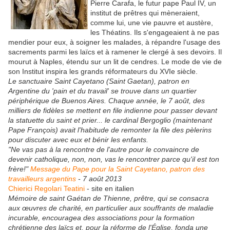
Pierre Carafa, le futur pape Paul IV, un
institut de prêtres qui mèneraient,
comme lui, une vie pauvre et austère,
les Théatins. Ils s'engageaient à ne pas
mendier pour eux, à soigner les malades, à répandre l'usage des
sacrements parmi les laïcs et à ramener le clergé à ses devoirs. Il
mourut à Naples, étendu sur un lit de cendres. Le mode de vie de
son Institut inspira les grands réformateurs du XVIe siècle.
Le sanctuaire Saint Cayetano (Saint Gaetan), patron en
Argentine du 'pain et du travail' se trouve dans un quartier
périphérique de Buenos Aires. Chaque année, le 7 août, des
milliers de fidèles se mettent en file indienne pour passer devant
la statuette du saint et prier...
le cardinal Bergoglio (maintenant
Pape François) avait l'habitude de remonter la file des pèlerins
pour discuter avec eux et bénir les enfants.
"Ne vas pas à la rencontre de l'autre pour le convaincre de
devenir catholique, non, non, vas le rencontrer parce qu'il est ton
frère!"
Message du Pape pour la Saint Cayetano, patron des
travailleurs argentins
- 7 août 2013
Chierici Regolari Teatini
- site en italien
Mémoire de saint Gaétan de Thienne, prêtre, qui se consacra
aux œuvres de charité, en particulier aux souffrants de maladie
incurable, encouragea des associations pour la formation
chrétienne des laïcs et, pour la réforme de l'Église, fonda une