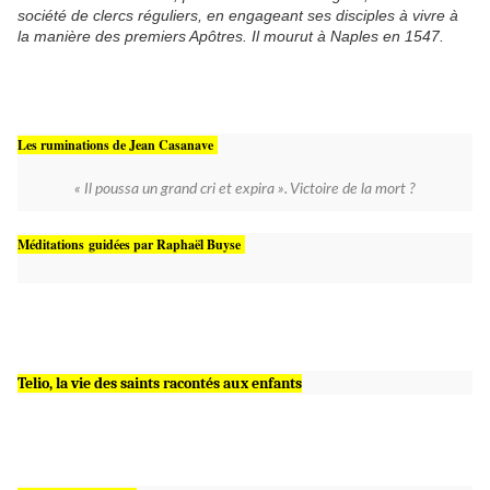
société de clercs réguliers, en engageant ses disciples à vivre à
la manière des premiers Apôtres. Il mourut à Naples en 1547.
Les ruminations de Jean Casanave
« Il poussa un grand cri et expira ». Victoire de la mort ?
Méditations
guidées par Raphaël Buyse
Telio, la vie des saints racontés aux enfants