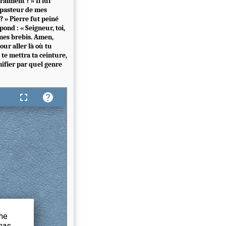
raiment ? » Il lui
le pasteur de mes
 ? » Pierre fut peiné
pond : « Seigneur, toi,
e mes brebis. Amen,
our aller là où tu
 te mettra ta ceinture,
nifier par quel genre