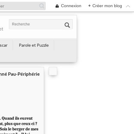
Connexion
+
Créer mon blog
et
escar
Parole et Puzzle
né Pau-Périphérie
. Quand ils eurent
t, plus que ceux-ci ?
 « Sois le berger de mes