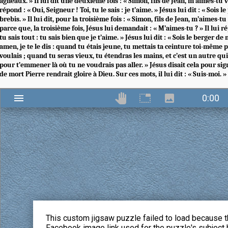
agneaux. » Il lui dit une deuxième fois : « Simon, fils de Jean, m’aimes-tu v
répond : « Oui, Seigneur ! Toi, tu le sais : je t’aime. » Jésus lui dit : « Sois 
brebis. » Il lui dit, pour la troisième fois : « Simon, fils de Jean, m’aimes-tu
parce que, la troisième fois, Jésus lui demandait : « M’aimes-tu ? » Il lui ré
tu sais tout : tu sais bien que je t’aime. » Jésus lui dit : « Sois le berger d
amen, je te le dis : quand tu étais jeune, tu mettais ta ceinture toi-même p
voulais ; quand tu seras vieux, tu étendras les mains, et c’est un autre qui
pour t’emmener là où tu ne voudrais pas aller. » Jésus disait cela pour sig
de mort Pierre rendrait gloire à Dieu. Sur ces mots, il lui dit : « Suis-moi. »