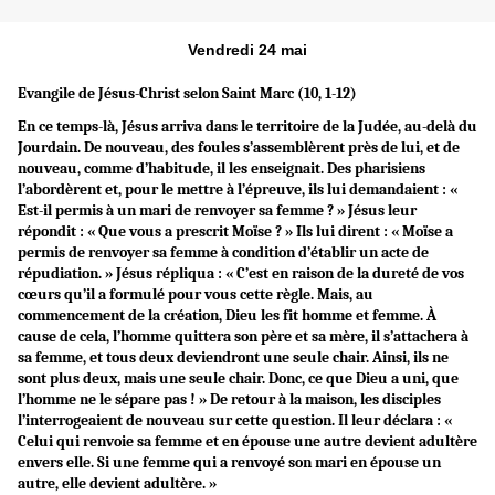
Vendredi 24 mai
Evangile de Jésus-Christ selon Saint
Marc (10, 1-12)
En ce temps-là, Jésus arriva dans le territoire de la Judée, au-delà du
Jourdain. De nouveau, des foules s’assemblèrent près de lui, et de
nouveau, comme d’habitude, il les enseignait. Des pharisiens
l’abordèrent et, pour le mettre à l’épreuve, ils lui demandaient : «
Est-il permis à un mari de renvoyer sa femme ? » Jésus leur
répondit : « Que vous a prescrit Moïse ? » Ils lui dirent : « Moïse a
permis de renvoyer sa femme à condition d’établir un acte de
répudiation. » Jésus répliqua : « C’est en raison de la dureté de vos
cœurs qu’il a formulé pour vous cette règle. Mais, au
commencement de la création, Dieu les fit homme et femme. À
cause de cela, l’homme quittera son père et sa mère, il s’attachera à
sa femme, et tous deux deviendront une seule chair. Ainsi, ils ne
sont plus deux, mais une seule chair. Donc, ce que Dieu a uni, que
l’homme ne le sépare pas ! » De retour à la maison, les disciples
l’interrogeaient de nouveau sur cette question. Il leur déclara : «
Celui qui renvoie sa femme et en épouse une autre devient adultère
envers elle. Si une femme qui a renvoyé son mari en épouse un
autre, elle devient adultère. »