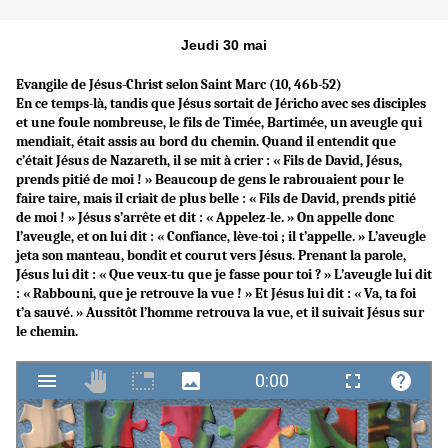
Jeudi 30 mai
Evangile de Jésus-Christ selon Saint Marc (10, 46b-52)
En ce temps-là, tandis que Jésus sortait de Jéricho avec ses disciples
et une foule nombreuse, le fils de Timée, Bartimée, un aveugle qui
mendiait, était assis au bord du chemin. Quand il entendit que
c’était Jésus de Nazareth, il se mit à crier : « Fils de David, Jésus,
prends pitié de moi ! » Beaucoup de gens le rabrouaient pour le
faire taire, mais il criait de plus belle : « Fils de David, prends pitié
de moi ! » Jésus s’arrête et dit : « Appelez-le. » On appelle donc
l’aveugle, et on lui dit : « Confiance, lève-toi ; il t’appelle. » L’aveugle
jeta son manteau, bondit et courut vers Jésus. Prenant la parole,
Jésus lui dit : « Que veux-tu que je fasse pour toi ? » L’aveugle lui dit
: « Rabbouni, que je retrouve la vue ! » Et Jésus lui dit : « Va, ta foi
t’a sauvé. » Aussitôt l’homme retrouva la vue, et il suivait Jésus sur
le chemin.