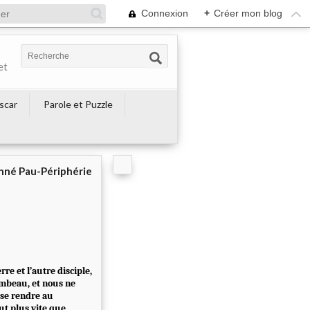
Connexion
+
Créer mon blog
et
escar
Parole et Puzzle
né Pau-Périphérie
e et l’autre disciple,
tombeau, et nous ne
r se rendre au
ut plus vite que