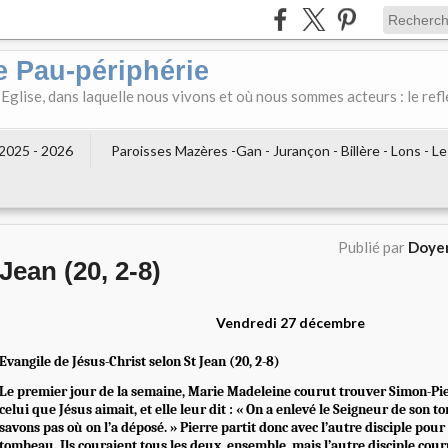
e Pau-périphérie
 Eglise, dans laquelle nous vivons et où nous sommes acteurs : le refl
2025 - 2026
Paroisses Mazères -Gan - Jurançon - Billère - Lons - L
Publié par
Doyen
Jean (20, 2-8)
Vendredi 27 décembre
Evangile de Jésus-Christ selon St Jean (20, 2-8)
Le premier jour de la semaine, Marie Madeleine courut trouver Simon-Pierr
celui que Jésus aimait, et elle leur dit : « On a enlevé le Seigneur de son 
savons pas où on l’a déposé. » Pierre partit donc avec l’autre disciple pou
tombeau. Ils couraient tous les deux, ensemble, mais l’autre disciple cour