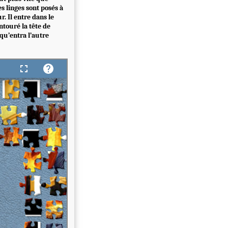
s linges sont posés à
r. Il entre dans le
entouré la tête de
 qu’entra l’autre