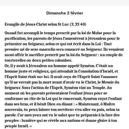
Dimanche 2 février
Evangile de Jésus-Christ selon St
Luc (2, 22-40)
Quand fut accompli le temps prescrit par la loi de Moïse pour la
purification, les parents de Jésus l’amenèrent à Jérusalem pour le
présenter au Seigneur, selon ce qui est écrit dans la Loi : Tout
premier-né de sexe masculin sera consacré au Seigneur. Ils venaient
aussi offrir le sacrifice prescrit par la loi du Seigneur : un couple de
tourterelles ou deux petites colombes.
Or, il y avait à Jérusalem un homme appelé Syméon. C’était un
homme juste et religieux, qui attendait la Consolation d’Israël, et
l’Esprit Saint était sur lui. Il avait reçu de l’Esprit Saint l’annonce
qu’il ne verrait pas la mort avant d’avoir vu le Christ, le Messie du
Seigneur. Sous l’action de l’Esprit, Syméon vint au Temple. Au
moment où les parents présentaient l’enfant Jésus pour se
conformer au rite de la Loi qui le concernait, Syméon reçut l’enfant
dans ses bras, et il bénit Dieu en disant : « Maintenant, ô Maître
souverain, tu peux laisser ton serviteur s’en aller en paix, selon ta
parole. Car mes yeux ont vu le salut que tu préparais à la face des
peuples : lumière qui se révèle aux nations et donne gloire à ton
peuple Israël. »