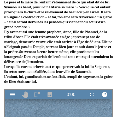
Le père et la mère de l’enfant s’étonnaient de ce qui était dit de lui.
Syméon les bénit, puis il dit à Marie sa mère : « Voici que cet enfant
provoquera la chute et le relèvement de beaucoup en Israël. Il sera
un signe de contradiction – et toi, ton âme sera traversée d’un glaive
– : ainsi seront dévoilées les pensées qui viennent du cœur d’un
grand nombre. »
Il y avait aussi une femme prophète, Anne, fille de Phanuel, de la
tribu d’Aser. Elle était très avancée en âge ; après sept ans de
mariage, demeurée veuve, elle était arrivée à l’âge de 84 ans. Elle ne
s’éloignait pas du Temple, servant Dieu jour et nuit dans le jeûne et
la prière. Survenant à cette heure même, elle proclamait les
louanges de Dieu et parlait de l’enfant à tous ceux qui attendaient la
délivrance de Jérusalem.
Lorsqu’ils eurent achevé tout ce que prescrivait la loi du Seigneur,
ils retournèrent en Galilée, dans leur ville de Nazareth.
L’enfant, lui, grandissait et se fortifiait, rempli de sagesse, et la grâce
de Dieu était sur lui.