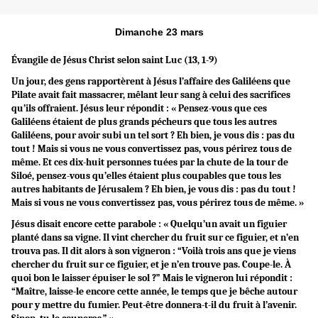
Dimanche 23 mars
Évangile de Jésus Christ selon saint Luc (13, 1-9)
Un jour, des gens rapportèrent à Jésus l’affaire des Galiléens que
Pilate avait fait massacrer, mêlant leur sang à celui des sacrifices
qu’ils offraient. Jésus leur répondit : « Pensez-vous que ces
Galiléens étaient de plus grands pécheurs que tous les autres
Galiléens, pour avoir subi un tel sort ? Eh bien, je vous dis : pas du
tout ! Mais si vous ne vous convertissez pas, vous périrez tous de
même. Et ces dix-huit personnes tuées par la chute de la tour de
Siloé, pensez-vous qu’elles étaient plus coupables que tous les
autres habitants de Jérusalem ? Eh bien, je vous dis : pas du tout !
Mais si vous ne vous convertissez pas, vous périrez tous de même. »
Jésus disait encore cette parabole : « Quelqu’un avait un figuier
planté dans sa vigne. Il vint chercher du fruit sur ce figuier, et n’en
trouva pas. Il dit alors à son vigneron : “Voilà trois ans que je viens
chercher du fruit sur ce figuier, et je n’en trouve pas. Coupe-le. À
quoi bon le laisser épuiser le sol ?” Mais le vigneron lui répondit :
“Maître, laisse-le encore cette année, le temps que je bêche autour
pour y mettre du fumier. Peut-être donnera-t-il du fruit à l’avenir.