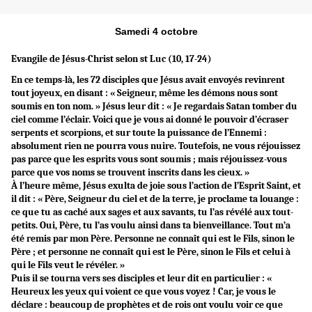
Samedi 4 octobre
Evangile de Jésus-Christ selon st Luc (10, 17-24)
En ce temps-là, les 72 disciples que Jésus avait envoyés revinrent
tout joyeux, en disant : « Seigneur, même les démons nous sont
soumis en ton nom. » Jésus leur dit : « Je regardais Satan tomber du
ciel comme l’éclair. Voici que je vous ai donné le pouvoir d’écraser
serpents et scorpions, et sur toute la puissance de l’Ennemi :
absolument rien ne pourra vous nuire. Toutefois, ne vous réjouissez
pas parce que les esprits vous sont soumis ; mais réjouissez-vous
parce que vos noms se trouvent inscrits dans les cieux. »
À l’heure même, Jésus exulta de joie sous l’action de l’Esprit Saint, et
il dit : « Père, Seigneur du ciel et de la terre, je proclame ta louange :
ce que tu as caché aux sages et aux savants, tu l’as révélé aux tout-
petits. Oui, Père, tu l’as voulu ainsi dans ta bienveillance. Tout m’a
été remis par mon Père. Personne ne connaît qui est le Fils, sinon le
Père ; et personne ne connaît qui est le Père, sinon le Fils et celui à
qui le Fils veut le révéler. »
Puis il se tourna vers ses disciples et leur dit en particulier : «
Heureux les yeux qui voient ce que vous voyez ! Car, je vous le
déclare : beaucoup de prophètes et de rois ont voulu voir ce que