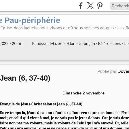
e Pau-périphérie
 Eglise, dans laquelle nous vivons et où nous sommes acteurs : le refl
2025 - 2026
Paroisses Mazères -Gan - Jurançon - Billère - Lons - L
Publié par
Doyen
Jean (6, 37-40)
Dimanche 2 novembre
Evangile de Jésus-Christ selon st Jean (6, 37-40)
En ce temps-là, Jésus disait aux foules : « Tous ceux que me donne le Pèr
moi ; et celui qui vient à moi, je ne vais pas le jeter dehors. Car je suis de
faire non pas ma volonté, mais la volonté de Celui qui m’a envoyé. Or, telle 
Celui qui m’a envoyé : que je ne perde aucun de ceux qu’il m’a donnés, ma