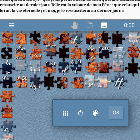
ressuscite au dernier jour. Telle est la volonté de mon Père : que celui qui vo
lui ait la vie éternelle ; et moi, je le ressusciterai au dernier jour. »