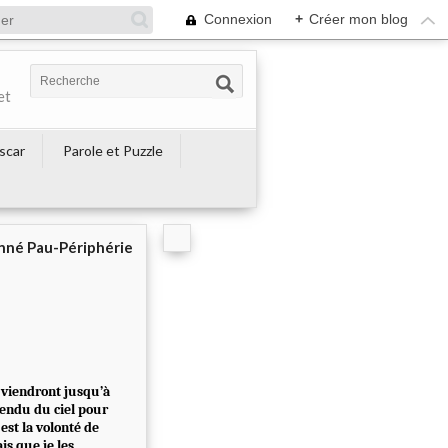
Connexion
+
Créer mon blog
et
escar
Parole et Puzzle
né Pau-Périphérie
e viendront jusqu’à
scendu du ciel pour
est la volonté de
is que je les