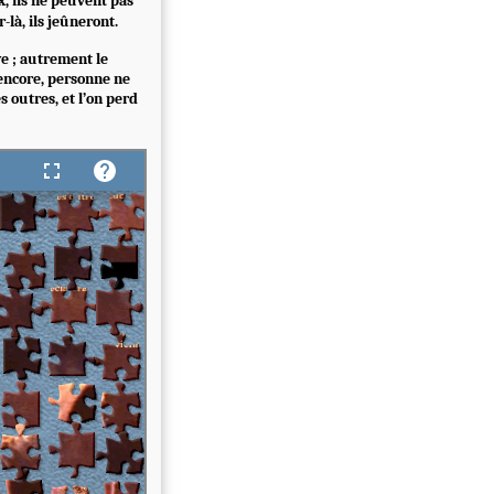
x, ils ne peuvent pas
-là, ils jeûneront.
e ; autrement le
 encore, personne ne
s outres, et l’on perd