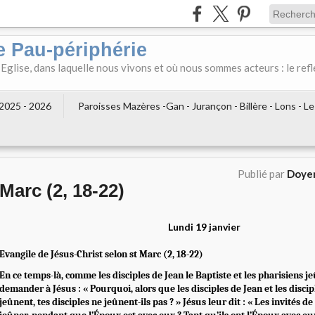
e Pau-périphérie
 Eglise, dans laquelle nous vivons et où nous sommes acteurs : le refl
2025 - 2026
Paroisses Mazères -Gan - Jurançon - Billère - Lons - L
Publié par
Doyen
Marc (2, 18-22)
Lundi 19 janvier
Evangile de Jésus-Christ selon st Marc (2, 18-22)
En ce temps-là, comme les disciples de Jean le Baptiste et les pharisiens je
demander à Jésus : « Pourquoi, alors que les disciples de Jean et les disci
jeûnent, tes disciples ne jeûnent-ils pas ? » Jésus leur dit : « Les invités de