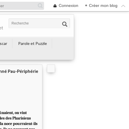
Connexion
+
Créer mon blog
et
escar
Parole et Puzzle
né Pau-Périphérie
ûnaient, on vint
ples des Pharisiens
 la noce pourraient-ils