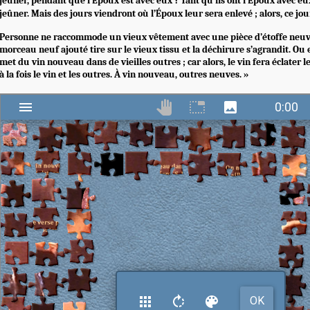
jeûner, pendant que l’Époux est avec eux ? Tant qu’ils ont l’Époux avec eu
jeûner. Mais des jours viendront où l’Époux leur sera enlevé ; alors, ce jour
Personne ne raccommode un vieux vêtement avec une pièce d’étoffe neuv
morceau neuf ajouté tire sur le vieux tissu et la déchirure s’agrandit. Ou
met du vin nouveau dans de vieilles outres ; car alors, le vin fera éclater le
à la fois le vin et les outres. À vin nouveau, outres neuves. »