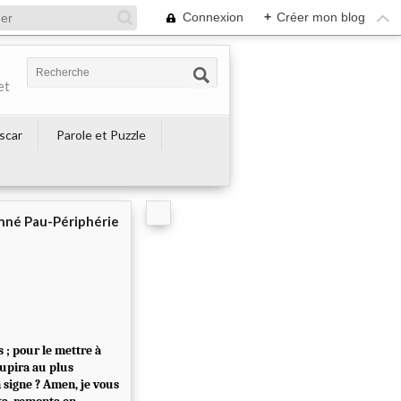
Connexion
+
Créer mon blog
et
escar
Parole et Puzzle
né Pau-Périphérie
s ; pour le mettre à
oupira au plus
 signe ? Amen, je vous