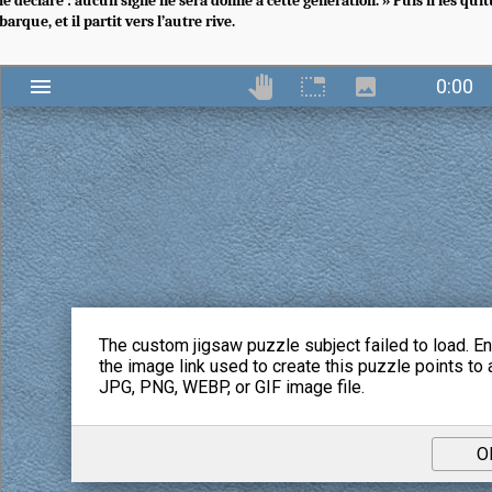
le déclare : aucun signe ne sera donné à cette génération. » Puis il les qui
barque, et il partit vers l’autre rive.