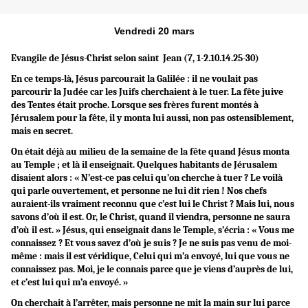
Vendredi 20 mars
Evangile de Jésus-Christ selon saint Jean (7, 1-2.10.14.25-30)
En ce temps-là, Jésus parcourait la Galilée : il ne voulait pas
parcourir la Judée car les Juifs cherchaient à le tuer. La fête juive
des Tentes était proche. Lorsque ses frères furent montés à
Jérusalem pour la fête, il y monta lui aussi, non pas ostensiblement,
mais en secret.
On était déjà au milieu de la semaine de la fête quand Jésus monta
au Temple ; et là il enseignait. Quelques habitants de Jérusalem
disaient alors : « N’est-ce pas celui qu’on cherche à tuer ? Le voilà
qui parle ouvertement, et personne ne lui dit rien ! Nos chefs
auraient-ils vraiment reconnu que c’est lui le Christ ? Mais lui, nous
savons d’où il est. Or, le Christ, quand il viendra, personne ne saura
d’où il est. » Jésus, qui enseignait dans le Temple, s’écria : « Vous me
connaissez ? Et vous savez d’où je suis ? Je ne suis pas venu de moi-
même : mais il est véridique, Celui qui m’a envoyé, lui que vous ne
connaissez pas. Moi, je le connais parce que je viens d’auprès de lui,
et c’est lui qui m’a envoyé. »
On cherchait à l’arrêter, mais personne ne mit la main sur lui parce