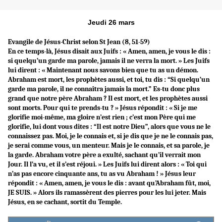
Jeudi 26 mars
Evangile de Jésus-Christ selon St Jean (8, 51-59)
En ce temps-là, Jésus disait aux Juifs : « Amen, amen, je vous le dis :
si quelqu’un garde ma parole, jamais il ne verra la mort. » Les Juifs
lui dirent : « Maintenant nous savons bien que tu as un démon.
Abraham est mort, les prophètes aussi, et toi, tu dis : “Si quelqu’un
garde ma parole, il ne connaîtra jamais la mort.” Es-tu donc plus
grand que notre père Abraham ? Il est mort, et les prophètes aussi
sont morts. Pour qui te prends-tu ? » Jésus répondit : « Si je me
glorifie moi-même, ma gloire n’est rien ; c’est mon Père qui me
glorifie, lui dont vous dites : “Il est notre Dieu”, alors que vous ne le
connaissez pas. Moi, je le connais et, si je dis que je ne le connais pas,
je serai comme vous, un menteur. Mais je le connais, et sa parole, je
la garde. Abraham votre père a exulté, sachant qu’il verrait mon
Jour. Il l’a vu, et il s’est réjoui. » Les Juifs lui dirent alors : « Toi qui
n’as pas encore cinquante ans, tu as vu Abraham ! » Jésus leur
répondit : « Amen, amen, je vous le dis : avant qu’Abraham fût, moi,
JE SUIS. » Alors ils ramassèrent des pierres pour les lui jeter. Mais
Jésus, en se cachant, sortit du Temple.