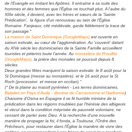
de l'Evangile en imitant les Apôtres. Il entraîne à sa suite des
hommes et des femmes que l'Église ne touchait plus. A l'aube du
XIIIe siècle, il devient, avec les frères et sœurs de la 'Sainte
Prédication', la figure d'un renouveau au sein de l'Église
Romaine. Fanjeaux, cité médiévale, garde fidèlement la trace de
son passage.*
La maison de Saint Dominique (GoogleMaps)
est ouverte en
saison estivale, au cœur de l'agglomération. Au 'couvent' datant
du XIVe siècle les dominicaines de la Sainte Famille accueillent
touristes et pèlerins toute l'année. Au
monastère de Prouilhe
(GoogleMaps)
, la prière des moniales se poursuit depuis 8
siècles.
Deux grandes fêtes marquent la saison estivale: le 8 août pour la
St Dominique (messe au monastère), et le 16 août pour la St
Roch (procession et messe en occitan)."
(* De la plaine au massif pyrénéen - Les terres dominicaines,
Balades en Pays d'Aude - diocèse de Carcassonne et Narbonne
)
Chanoine d'Osma en Espagne il se fit humble ministre de la
prédication dans les régions troublées par l'hérésie des albigeois
et vécut dans la condition méprisée de pauvreté volontaire, ne
cessant de parler avec Dieu. À la recherche d'une nouvelle
manière de propager la foi, il fonda, à Toulouse, l'Ordre des
Prêcheurs, pour restaurer dans l'Église la manière de vivre des