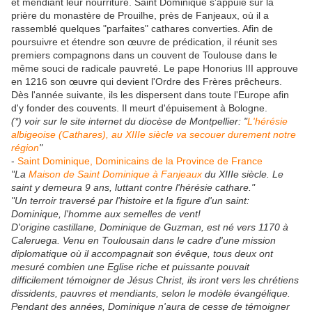
et mendiant leur nourriture. Saint Dominique s'appuie sur la
prière du monastère de Prouilhe, près de Fanjeaux, où il a
rassemblé quelques "parfaites" cathares converties. Afin de
poursuivre et étendre son œuvre de prédication, il réunit ses
premiers compagnons dans un couvent de Toulouse dans le
même souci de radicale pauvreté. Le pape Honorius III approuve
en 1216 son œuvre qui devient l'Ordre des Frères prêcheurs.
Dès l'année suivante, ils les dispersent dans toute l'Europe afin
d'y fonder des couvents. Il meurt d'épuisement à Bologne.
(*) voir sur le site internet du diocèse de Montpellier:
"
L'hérésie
albigeoise (Cathares), au XIIIe siècle va secouer durement notre
région
"
-
Saint Dominique, Dominicains de la Province de France
"La
Maison de Saint Dominique à Fanjeaux
du XIIIe siècle. Le
saint y demeura 9 ans, luttant contre l'hérésie cathare."
"Un terroir traversé par l'histoire et la figure d'un saint:
Dominique, l'homme aux semelles de vent!
D'origine castillane, Dominique de Guzman, est né vers 1170 à
Caleruega. Venu en Toulousain dans le cadre d'une mission
diplomatique où il accompagnait son évêque, tous deux ont
mesuré combien une Eglise riche et puissante pouvait
difficilement témoigner de Jésus Christ, ils iront vers les chrétiens
dissidents, pauvres et mendiants, selon le modèle évangélique.
Pendant des années, Dominique n'aura de cesse de témoigner