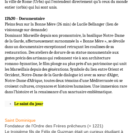
la ville de Rome (Urbs) qui l'entendent directement qu'à ceux du monde
entier (orbis) qui lui sont unis.
12h20 – Documentaire
Pleins feux sur la Bonne Mère (26 min) de Lucile Bellanger (lien de
visionnage sur demande)
Dominant Marseille depuis son promontoire, la basilique Notre-Dame
de la Garde, affectueusement surnommée la « Bonne Mère », se dévoile
dans un documentaire exceptionnel retraçant les coulisses de sa
restauration. Des ateliers de dorure de sa statue monumentale aux
gestes précis des artisans qui redonnent vie à son architecture
romano‑byzantine, le film plonge au plus près d’un patrimoine qui unit
les Marseillais depuis des générations. Symbole du lien entre Orient et
Occident, Notre‑Dame de la Garde dialogue ici avec sa sœur d’Alger,
Notre‑Dame d’Afrique, toutes deux témoins d’une Méditerranée où se
croisent cultures, croyances et histoires humaines. Une immersion rare
dans l’histoire et la renaissance d’un sanctuaire emblématique.
Le saint du jour
Saint Dominique
Fondateur de l'Ordre des Frères prêcheurs (+ 1221)
Le troisième fils de Félix de Guzman était un curieux étudiant à