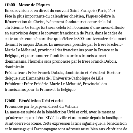
11h00 – Messe de Pâques
En eurovision et en direct du couvent Saint-François (Paris, 14e)
Fête la plus importante du calendrier chrétien, Pâques célèbre la
Résurrection du Christ, événement fondateur et cœur de la foi
chrétienne. Ce temps fort sera célébré à l’occasion d’une messe diffusée
en eurovision depuis le couvent franciscain de Paris, dans le cadre de
cette année commémorative qui célèbre le 800ᵉ anniversaire de la mort
de saint François d’Assise. La messe sera présidée par le frère Frédéric-
Marie Le Méhauté, provincial des franciscains pour la France et la
Belgique, et pour honorer l’amitié des ordres franciscains et
dominicains, l’homélie sera prononcée par le frère Franck Dubois,
dominicain.
Prédicateur : Frère Franck Dubois, dominicain et Président-Recteur
délégué aux Humanités de l'Université Catholique de Lille
Président : Frère Frédéric-Marie Le Méhauté, Provincial des
franciscains pour la France et la Belgique
12h00 – Bénédiction Urbi et orbi
Prononcée par le pape en direct du Vatican
La messe est suivie de la bénédiction Urbi et orbi, avec le message
qu'adresse le pape Léon XIV à la ville et au monde depuis la basilique
Saint-Pierre de Rome. Cette expression latine signifie que la bénédiction
et le message qui l'accompagne sont adressés aussi bien aux chrétiens de