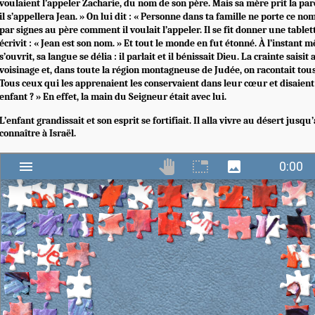
voulaient l’appeler Zacharie, du nom de son père. Mais sa mère prit la paro
il s’appellera Jean. » On lui dit : « Personne dans ta famille ne porte ce n
par signes au père comment il voulait l’appeler. Il se fit donner une tablett
écrivit : « Jean est son nom. » Et tout le monde en fut étonné. À l’instant
s’ouvrit, sa langue se délia : il parlait et il bénissait Dieu. La crainte saisit
voisinage et, dans toute la région montagneuse de Judée, on racontait tou
Tous ceux qui les apprenaient les conservaient dans leur cœur et disaient 
enfant ? » En effet, la main du Seigneur était avec lui.
L’enfant grandissait et son esprit se fortifiait. Il alla vivre au désert jusqu’
connaître à Israël.