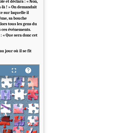
le et déclara : « Non,
om-là ! » On demandait
e sur laquelle il
 même, sa bouche
 alors tous les gens du
s ces événements.
: « Que sera donc cet
au jour où il se fit