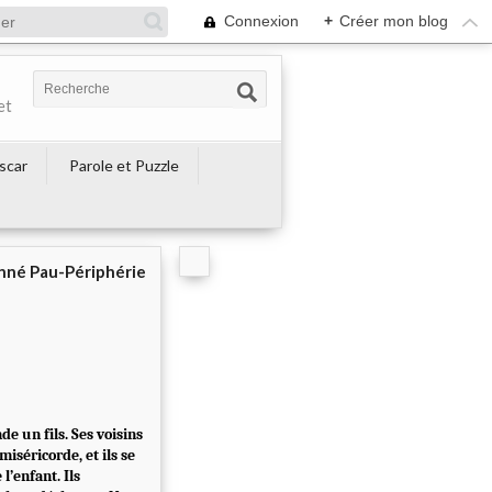
Connexion
+
Créer mon blog
et
escar
Parole et Puzzle
né Pau-Périphérie
e un fils. Ses voisins
iséricorde, et ils se
l’enfant. Ils