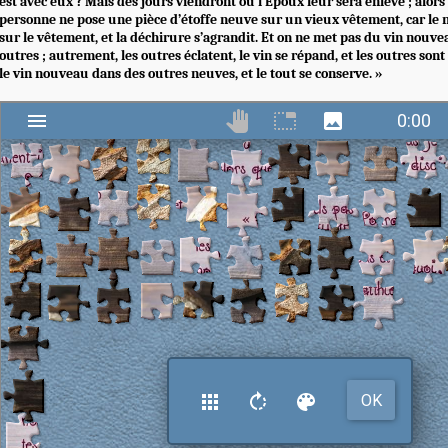
est avec eux ? Mais des jours viendront où l’Époux leur sera enlevé ; alors 
personne ne pose une pièce d’étoffe neuve sur un vieux vêtement, car le 
sur le vêtement, et la déchirure s’agrandit. Et on ne met pas du vin nouve
outres ; autrement, les outres éclatent, le vin se répand, et les outres so
le vin nouveau dans des outres neuves, et le tout se conserve. »