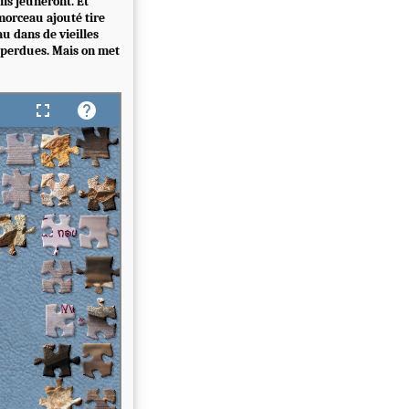
ils jeûneront. Et
morceau ajouté tire
au dans de vieilles
nt perdues. Mais on met