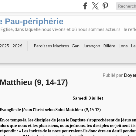
e Pau-périphérie
 Eglise, dans laquelle nous vivons et où nous sommes acteurs : le refl
2025 - 2026
Paroisses Mazères -Gan - Jurançon - Billère - Lons - L
Publié par
Doyen
Matthieu (9, 14-17)
Samedi 3 juillet
Evangile de Jésus Christ selon Saint Matthieu (9, 14-17)
En ce temps-là, les disciples de Jean le Baptiste s’approchèrent de Jésus en
alors que nous et les pharisiens, nous jeûnons, tes disciples ne jeûnent-ils
répondit : « Les invités de la noce pourraient-ils donc être en deuil penda