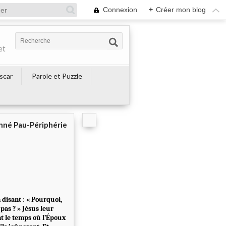
Connexion
+
Créer mon blog
et
escar
Parole et Puzzle
né Pau-Périphérie
 disant : « Pourquoi,
 pas ? » Jésus leur
nt le temps où l’Époux