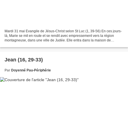
Mardi 31 mai Evangile de Jésus-Christ selon St Luc (1, 39-56) En ces jours-
là, Marie se mit en route et se rendit avec empressement vers la région
montagneuse, dans une ville de Judée. Elle entra dans la maison de
Zacharie et salua Élisabeth. Or, quand...
Jean (16, 29-33)
Par
Doyenné Pau-Périphérie