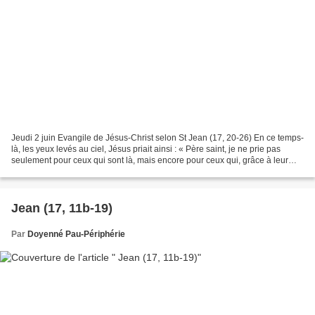
Jeudi 2 juin Evangile de Jésus-Christ selon St Jean (17, 20-26) En ce temps-
là, les yeux levés au ciel, Jésus priait ainsi : « Père saint, je ne prie pas
seulement pour ceux qui sont là, mais encore pour ceux qui, grâce à leur
parole, croiront en moi....
Jean (17, 11b-19)
Par
Doyenné Pau-Périphérie