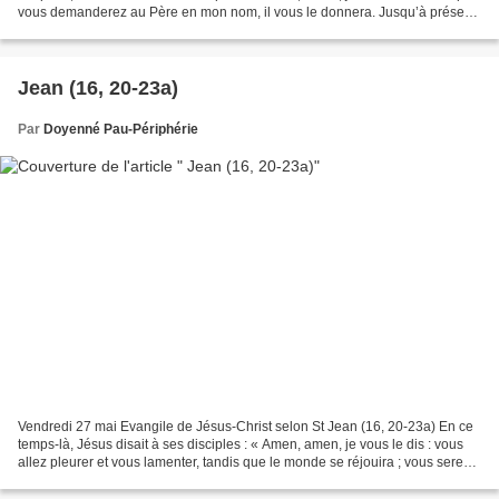
vous demanderez au Père en mon nom, il vous le donnera. Jusqu’à présent
vous n’avez rien demandé en...
Jean (16, 20-23a)
Par
Doyenné Pau-Périphérie
Vendredi 27 mai Evangile de Jésus-Christ selon St Jean (16, 20-23a) En ce
temps-là, Jésus disait à ses disciples : « Amen, amen, je vous le dis : vous
allez pleurer et vous lamenter, tandis que le monde se réjouira ; vous serez
dans la peine, mais votre...