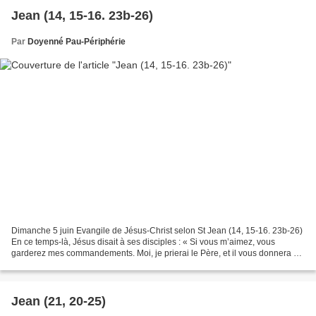
Jean (14, 15‑16. 23b-26)
Par
Doyenné Pau-Périphérie
Dimanche 5 juin Evangile de Jésus-Christ selon St Jean (14, 15‑16. 23b-26)
En ce temps-là, Jésus disait à ses disciples : « Si vous m’aimez, vous
garderez mes commandements. Moi, je prierai le Père, et il vous donnera un
autre Défenseur qui sera pour...
Jean (21, 20-25)