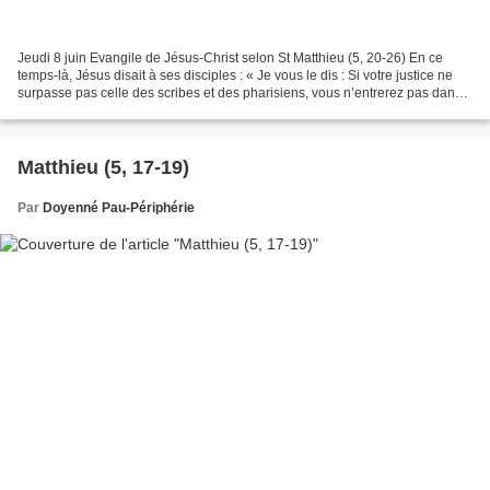
Jeudi 8 juin Evangile de Jésus-Christ selon St Matthieu (5, 20-26) En ce
temps-là, Jésus disait à ses disciples : « Je vous le dis : Si votre justice ne
surpasse pas celle des scribes et des pharisiens, vous n’entrerez pas dans
le royaume des Cieux. Vous...
Matthieu (5, 17-19)
Par
Doyenné Pau-Périphérie