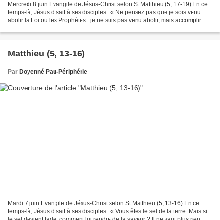
Mercredi 8 juin Evangile de Jésus-Christ selon St Matthieu (5, 17-19) En ce
temps-là, Jésus disait à ses disciples : « Ne pensez pas que je sois venu
abolir la Loi ou les Prophètes : je ne suis pas venu abolir, mais accomplir.
Amen, je vous le dis : Avant...
Matthieu (5, 13-16)
Par
Doyenné Pau-Périphérie
Mardi 7 juin Evangile de Jésus-Christ selon St Matthieu (5, 13-16) En ce
temps-là, Jésus disait à ses disciples : « Vous êtes le sel de la terre. Mais si
le sel devient fade, comment lui rendre de la saveur ? Il ne vaut plus rien : on