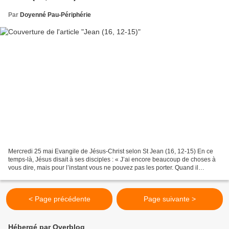
Par
Doyenné Pau-Périphérie
Mercredi 25 mai Evangile de Jésus-Christ selon St Jean (16, 12-15) En ce
temps-là, Jésus disait à ses disciples : « J’ai encore beaucoup de choses à
vous dire, mais pour l’instant vous ne pouvez pas les porter. Quand il
viendra, lui, l’Esprit de vérité,...
< Page précédente
Page suivante >
Hébergé par Overblog