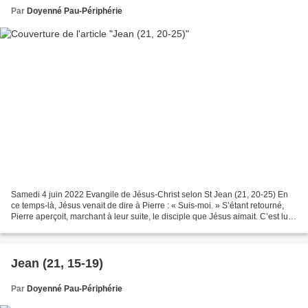
Par
Doyenné Pau-Périphérie
Samedi 4 juin 2022 Evangile de Jésus-Christ selon St Jean (21, 20-25) En
ce temps-là, Jésus venait de dire à Pierre : « Suis-moi. » S’étant retourné,
Pierre aperçoit, marchant à leur suite, le disciple que Jésus aimait. C’est lui
qui, pendant le repas,...
Jean (21, 15-19)
Par
Doyenné Pau-Périphérie