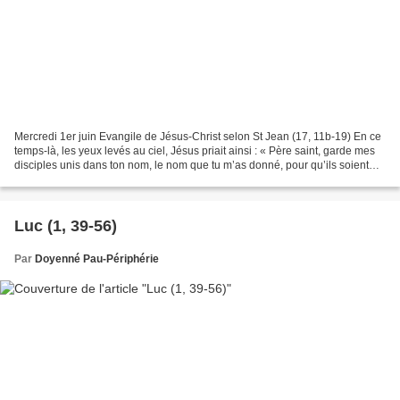
Mercredi 1er juin Evangile de Jésus-Christ selon St Jean (17, 11b-19) En ce
temps-là, les yeux levés au ciel, Jésus priait ainsi : « Père saint, garde mes
disciples unis dans ton nom, le nom que tu m’as donné, pour qu’ils soient
un, comme nous-mêmes....
Luc (1, 39-56)
Par
Doyenné Pau-Périphérie