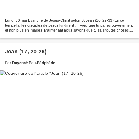
Lundi 30 mai Evangile de Jésus-Christ selon St Jean (16, 29-33) En ce
temps-là, les disciples de Jésus lui dirent : « Voici que tu parles ouvertement
et non plus en images. Maintenant nous savons que tu sais toutes choses, et
tu n’as pas besoin qu’on...
Jean (17, 20-26)
Par
Doyenné Pau-Périphérie