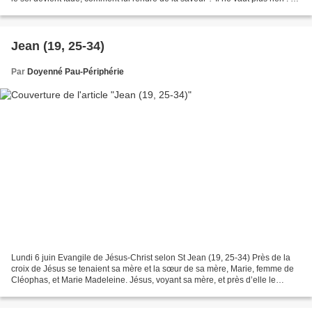
le jette dehors...
Jean (19, 25-34)
Par
Doyenné Pau-Périphérie
Lundi 6 juin Evangile de Jésus-Christ selon St Jean (19, 25-34) Près de la
croix de Jésus se tenaient sa mère et la sœur de sa mère, Marie, femme de
Cléophas, et Marie Madeleine. Jésus, voyant sa mère, et près d’elle le
disciple qu’il aimait, dit à sa...