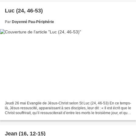
Luc (24, 46-53)
Par
Doyenné Pau-Périphérie
Jeudi 26 mai Evangile de Jésus-Christ selon St Luc (24, 46-53) En ce temps-
là, Jésus ressuscité, apparaissant à ses disciples, leur dit : « Il est écrit que le
Christ souffrirait, qu’il ressusciterait d’entre les morts le troisième jour, et que
la conversion...
Jean (16, 12-15)