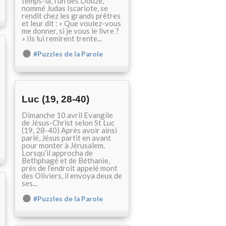
temps-là, l’un des Douze,
nommé Judas Iscariote, se
rendit chez les grands prêtres
et leur dit : « Que voulez-vous
me donner, si je vous le livre ?
» Ils lui remirent trente...
#Puzzles de la Parole
Luc (19, 28-40)
Dimanche 10 avril Evangile
de Jésus-Christ selon St Luc
(19, 28-40) Après avoir ainsi
parlé, Jésus partit en avant
pour monter à Jérusalem.
Lorsqu’il approcha de
Bethphagé et de Béthanie,
près de l’endroit appelé mont
des Oliviers, il envoya deux de
ses...
#Puzzles de la Parole