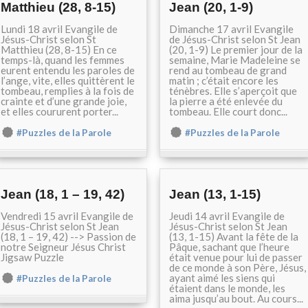
Matthieu (28, 8-15)
Jean (20, 1-9)
Lundi 18 avril Evangile de
Dimanche 17 avril Evangile
Jésus-Christ selon St
de Jésus-Christ selon St Jean
Matthieu (28, 8-15) En ce
(20, 1-9) Le premier jour de la
temps-là, quand les femmes
semaine, Marie Madeleine se
eurent entendu les paroles de
rend au tombeau de grand
l’ange, vite, elles quittèrent le
matin ; c’était encore les
tombeau, remplies à la fois de
ténèbres. Elle s’aperçoit que
crainte et d’une grande joie,
la pierre a été enlevée du
et elles coururent porter...
tombeau. Elle court donc...
#Puzzles de la Parole
#Puzzles de la Parole
Jean (18, 1 – 19, 42)
Jean (13, 1-15)
Vendredi 15 avril Evangile de
Jeudi 14 avril Evangile de
Jésus-Christ selon St Jean
Jésus-Christ selon St Jean
(18, 1 – 19, 42) --> Passion de
(13, 1-15) Avant la fête de la
notre Seigneur Jésus Christ
Pâque, sachant que l’heure
Jigsaw Puzzle
était venue pour lui de passer
de ce monde à son Père, Jésus,
ayant aimé les siens qui
#Puzzles de la Parole
étaient dans le monde, les
aima jusqu’au bout. Au cours...