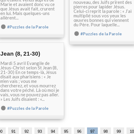
nouveau, des Juifs prirent des
Marie et avaient donc vu ce
pierres pour lapider Jésus.
que Jésus avait fait, crurent
Celui-ci reprit la parole : « J’ai
en lui. Mais quelques-uns
multiplié sous vos yeux les
allèrent...
œuvres bonnes qui viennent
du Père. Pour laquelle...
#Puzzles de la Parole
#Puzzles de la Parole
Jean (8, 21-30)
Mardi 5 avril Evangile de
Jésus-Christ selon St Jean (8,
21-30) En ce temps-là, Jésus
disait aux pharisiens : « Je
m’en vais ; vous me
chercherez, et vous mourrez
dans votre péché. Là où moi je
vais, vous ne pouvez pas aller.
» Les Juifs disaient : «...
#Puzzles de la Parole
1
2
3
4
5
6
7
8
90
91
92
93
94
95
96
97
98
99
10