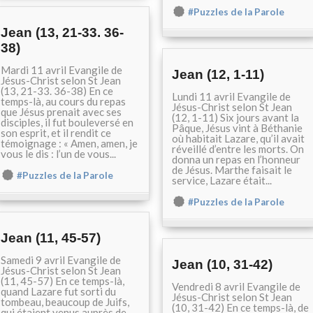
#Puzzles de la Parole
Jean (13, 21-33. 36-
38)
Mardi 11 avril Evangile de
Jean (12, 1-11)
Jésus-Christ selon St Jean
(13, 21-33. 36-38) En ce
Lundi 11 avril Evangile de
temps-là, au cours du repas
Jésus-Christ selon St Jean
que Jésus prenait avec ses
(12, 1-11) Six jours avant la
disciples, il fut bouleversé en
Pâque, Jésus vint à Béthanie
son esprit, et il rendit ce
où habitait Lazare, qu’il avait
témoignage : « Amen, amen, je
réveillé d’entre les morts. On
vous le dis : l’un de vous...
donna un repas en l’honneur
de Jésus. Marthe faisait le
#Puzzles de la Parole
service, Lazare était...
#Puzzles de la Parole
Jean (11, 45-57)
Samedi 9 avril Evangile de
Jean (10, 31-42)
Jésus-Christ selon St Jean
(11, 45-57) En ce temps-là,
Vendredi 8 avril Evangile de
quand Lazare fut sorti du
Jésus-Christ selon St Jean
tombeau, beaucoup de Juifs,
(10, 31-42) En ce temps-là, de
qui étaient venus auprès de