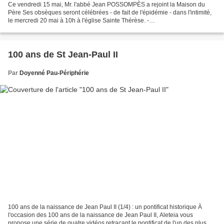
Ce vendredi 15 mai, Mr. l'abbé Jean POSSOMPÈS a rejoint la Maison du
Père Ses obsèques seront célébrées - de fait de l'épidémie - dans l'intimité,
le mercredi 20 mai à 10h à l'église Sainte Thérèse. -
livret_de_messe_numérique.pdf - Livret_de_mess...
100 ans de St Jean-Paul II
Par
Doyenné Pau-Périphérie
100 ans de la naissance de Jean Paul II (1/4) : un pontificat historique À
l'occasion des 100 ans de la naissance de Jean Paul II, Aleteia vous
propose une série de quatre vidéos retraçant le pontificat de l'un des plus