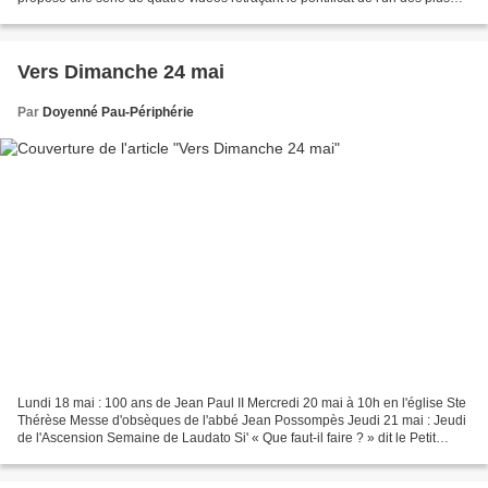
grands Papes de l'histoire de l'Eglise....
Vers Dimanche 24 mai
Par
Doyenné Pau-Périphérie
Lundi 18 mai : 100 ans de Jean Paul II Mercredi 20 mai à 10h en l'église Ste
Thérèse Messe d'obsèques de l'abbé Jean Possompès Jeudi 21 mai : Jeudi
de l'Ascension Semaine de Laudato Si' « Que faut-il faire ? » dit le Petit
Prince. « Il faut être très...