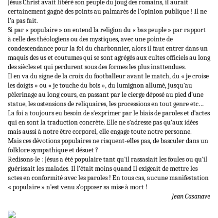
Jésus Christ avait libéré son peuple du joug des romains, il aurait
certainement gagné des points au palmarès de l’opinion publique ! Il ne
l’a pas fait.
Si par « populaire » on entend la religion du « bas peuple » par rapport
à celle des théologiens ou des mystiques, avec une pointe de
condescendance pour la foi du charbonnier, alors il faut entrer dans un
maquis des us et coutumes qui se sont agrégés aux cultes officiels au long
des siècles et qui perdurent sous des formes les plus inattendues.
Il en va du signe de la croix du footballeur avant le match, du « je croise
les doigts » ou « je touche du bois », du lumignon allumé, jusqu’au
pèlerinage au long cours, en passant par le cierge déposé au pied d’une
statue, les ostensions de reliquaires, les processions en tout genre etc…
La foi a toujours eu besoin de s’exprimer par le biais de paroles et d’actes
qui en sont la traduction concrète. Elle ne s’adresse pas qu’aux idées
mais aussi à notre être corporel, elle engage toute notre personne.
Mais ces dévotions populaires ne risquent-elles pas, de basculer dans un
folklore sympathique et désuet ?
Redisons-le : Jésus a été populaire tant qu’il rassasiait les foules ou qu’il
guérissait les malades. Il l’était moins quand Il exigeait de mettre les
actes en conformité avec les paroles ! En tous cas, aucune manifestation
« populaire » n’est venu s’opposer sa mise à mort !
Jean Casanave