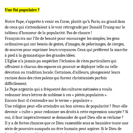
Une Foi populaire ?
Notre Pape, s’apprête à venir en Corse, plutôt qu’à Paris, au grand dam
de ceux qui s’attendaient à le voir rétrogradé par Donald Trump sur le
tableau d’honneur de la popularité. Pas de chance !
François ira sur l’île de beauté pour encourager les simples, les gens
ordinaires qui ont besoin de gestes, d’images, de pèlerinages, de
cierges,
de sources pour exprimer leurs croyances. Ceux qui préfèrent la marche
à pied à la gymnastique des
grandes idées.
L’Eglise n’a jamais pu empêcher l’éclosion de rites particuliers qui
offraient à chacun des espaces où pouvait se déployer telle ou telle
dévotion ou tradition locale. Certaines, d’ailleurs, plongeaient leurs
racines dans des rites païens qui furent christianisés parfois
difficilement.
Le Pape argentin qui a fréquenté des cultures métissées a voulu
redonner leurs lettres de noblesse à ces « piétés populaires ».
Encore faut-il s’entendre sur le terme « populaire ».
Une religion peut-elle atteindre un bon niveau de popularité ? Peut-elle
devenir « culte » pour redonner ses droits à cette expression usurpée ? Si
oui, il faut impérativement se demander de quel Dieu elle se réclame ?
Il y a de fortes chances que ce Dieu rassemble sous sa bannière toute une
série de pouvoirs auxquels un être humain peut aspirer. Si le Dieu de