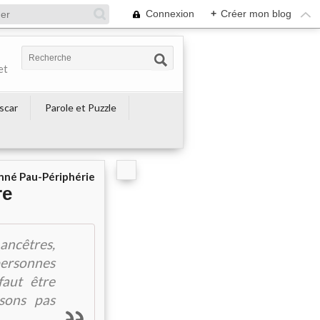
Connexion
+
Créer mon blog
et
escar
Parole et Puzzle
né Pau-Périphérie
re
 ancêtres,
personnes
faut être
ssons pas