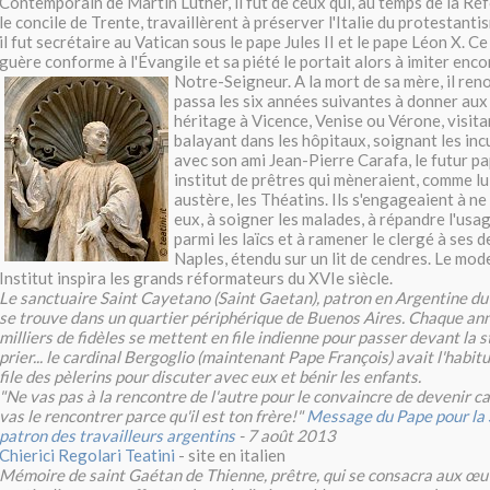
Contemporain de Martin Luther, il fut de ceux qui, au temps de la Ré
le concile de Trente, travaillèrent à préserver l'Italie du protestant
il fut secrétaire au Vatican sous le pape Jules II et le pape Léon X. Ce q
guère conforme à l'Évangile et sa piété le portait alors à imiter en
Notre-Seigneur.
A la mort de sa mère, il ren
passa les six années suivantes à donner au
héritage à Vicence, Venise ou Vérone, visitan
balayant dans les hôpitaux, soignant les incu
avec son ami Jean-Pierre Carafa, le futur pa
institut de prêtres qui mèneraient, comme lui
austère, les Théatins. Ils s'engageaient à n
eux, à soigner les malades, à répandre l'us
parmi les laïcs et à ramener le clergé à ses d
Naples, étendu sur un lit de cendres. Le mod
Institut inspira les grands réformateurs du XVIe siècle.
Le sanctuaire Saint Cayetano (Saint Gaetan), patron en Argentine du '
se trouve dans un quartier périphérique de Buenos Aires. Chaque anné
milliers de fidèles se mettent en file indienne pour passer devant la s
prier...
le cardinal Bergoglio (maintenant Pape François) avait l'habit
file des pèlerins pour discuter avec eux et bénir les enfants.
"Ne vas pas à la rencontre de l'autre pour le convaincre de devenir ca
vas le rencontrer parce qu'il est ton frère!"
Message du Pape pour la 
patron des travailleurs argentins
- 7 août 2013
Chierici Regolari Teatini
- site en italien
Mémoire de saint Gaétan de Thienne, prêtre, qui se consacra aux œuv