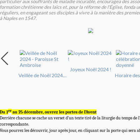
particulier aux souffrants de maladie incurable, encouragea des asso
formation chrétienne des laïcs et, pour la réforme de l'Église, fonda u
réguliers, en engageant ses disciples à vivre à la manière des premie
à Naples en 1547.
 Noël
Joyeux Noël 2024 !
Veillée de Noël 2024 - Paroisse St Ambroise
er
Du 1
au 25 décembre, ouvrez les portes de l’Avent
Derrière chacune se cache un verset d’un texte tiré de la liturgie du temps de 
correspondante.
Vous pourrez les découvrir, jour après jour, en cliquant sur la porte qui sera af