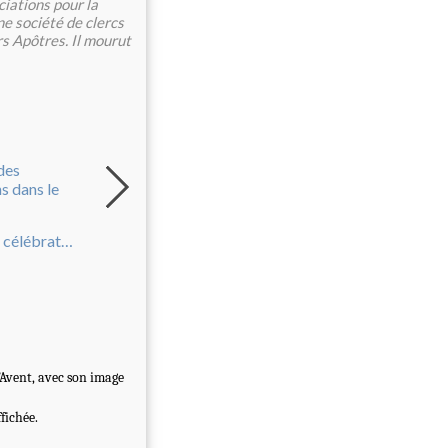
ciations pour la
ne société de clercs
rs Apôtres. Il mourut
La Nativité
4ème dimanche de l'Avent
Horaire des célébrations dans le doyenné
l’Avent, avec son image
fichée.