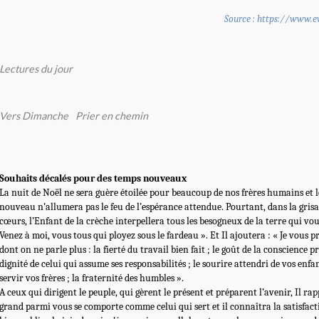
Source : https://www.ev
Lectures du jour
Vers Dimanche
Prier en chemin
Souhaits décalés pour des temps nouveaux
La nuit de Noël ne sera guère étoilée pour beaucoup de nos frères humains et l
nouveau n’allumera pas le feu de l’espérance attendue. Pourtant, dans la grisail
cœurs, l’Enfant de la crèche interpellera tous les besogneux de la terre qui vou
Venez à moi, vous tous qui ployez sous le fardeau ». Et Il ajoutera : « Je vous p
dont on ne parle plus : la fierté du travail bien fait ; le goût de la conscience pr
dignité de celui qui assume ses responsabilités ; le sourire attendri de vos enfa
servir vos frères ; la fraternité des humbles ».
A ceux qui dirigent le peuple, qui gèrent le présent et préparent l’avenir, Il rap
grand parmi vous se comporte comme celui qui sert et il connaîtra la satisfac