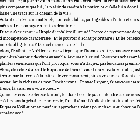
bien public ; la joie de voir s’épanouir ses collaborateurs ; la reconnaissance d
plus compétents que lui ; le plaisir de rendre à la nation ce qu’elle lui a donné 
laissé une trace sur le chemin de la vie ».
Autant de trésors immatériels, non-calculables, partageables à l’infini et qui se
mêmes. Les monnayer serait les dénaturer.
Et tous s’écrieront : « Utopie d’irréaliste illuminé ! Propos de mythomane dan
d’incompétence caractérisée ! Et le pouvoir d’achat prioritaire ? Et les bénéfice
impôts obligatoires ? De quel monde parle-t-il ?
Alors, l’Enfant de Noël leur dira : « Depuis que l’homme existe, vous avez essay
pour être heureux de vivre ensemble. Aucune n’a réussi. Vous vous acharnez à 
plantes vénéneuses qui l’ont provoqué. Vous n’attaquez pas les causes premièr
Alors, cherchez d’abord le Royaume de Dieu et vous trouverez la véritable jus
trésors sur la terre où la mite et le ver consument, où les voleurs perforent e
Accueillez la richesse de mon Esprit vivant... Et avec l’argent, faites-vous des a
trésor, là aussi sera votre cœur. »
Quand les cris de colère se tairont, tendons l’oreille pour entendre ce que nous 
crèche dans la grisaille de notre vie, l’œil fixé sur l’étoile du lointain qui ne s’
Et que ce Noël et cet an neuf qui approchent soient pour chacun et chacune l’
renaissance !