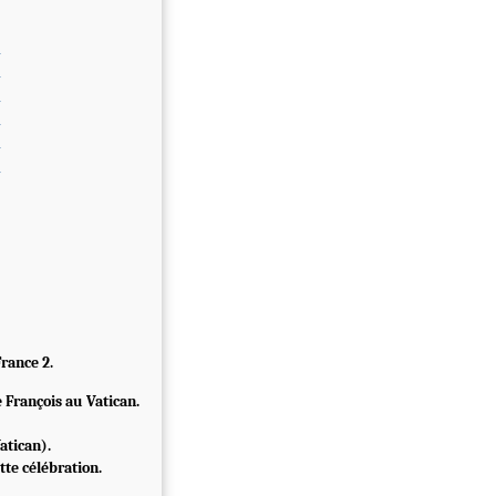
rance 2.
e François au Vatican.
atican).
te célébration.