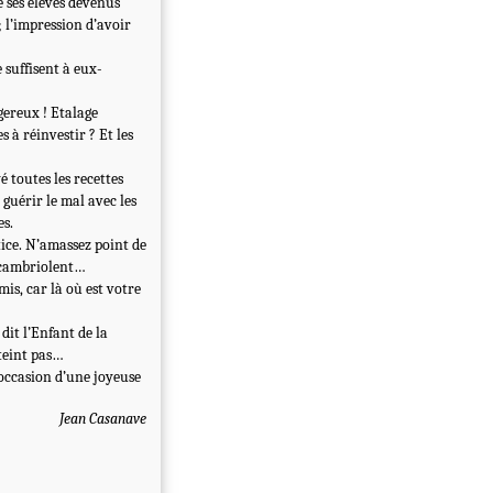
e ses élèves devenus
; l’impression d’avoir
 suffisent à eux-
gereux ! Etalage
s à réinvestir ? Et les
é toutes les recettes
guérir le mal avec les
es.
tice. N’amassez point de
t cambriolent…
mis, car là où est votre
dit l’Enfant de la
éteint pas…
occasion d’une joyeuse
Jean Casanave