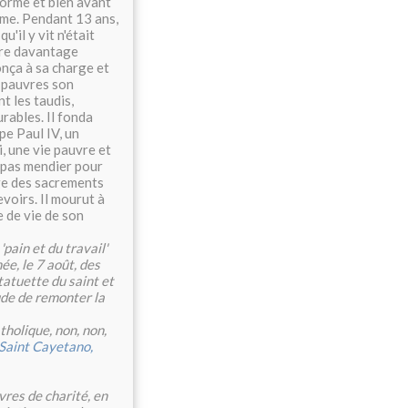
forme et bien avant
isme. Pendant 13 ans,
u'il y vit n'était
core davantage
onça à sa charge et
x pauvres son
t les taudis,
rables. Il fonda
pe Paul IV, un
, une vie pauvre et
e pas mendier pour
age des sacrements
evoirs. Il mourut à
e de vie de son
pain et du travail'
e, le 7 août, des
tatuette du saint et
ude de remonter la
tholique, non, non,
Saint Cayetano,
res de charité, en